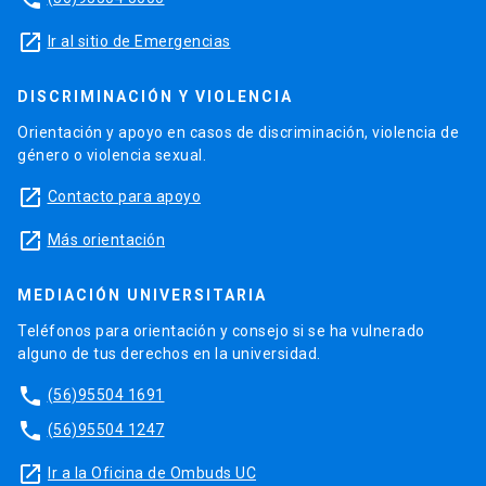
launch
Ir al sitio de Emergencias
DISCRIMINACIÓN Y VIOLENCIA
Orientación y apoyo en casos de discriminación, violencia de
género o violencia sexual.
launch
Contacto para apoyo
launch
Más orientación
MEDIACIÓN UNIVERSITARIA
Teléfonos para orientación y consejo si se ha vulnerado
alguno de tus derechos en la universidad.
phone
(56)95504 1691
phone
(56)95504 1247
launch
Ir a la Oficina de Ombuds UC