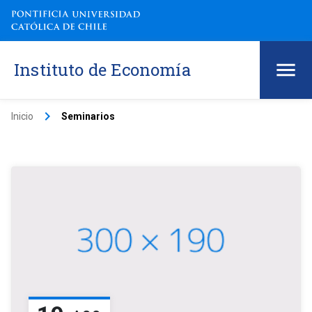
Instituto de Economía
keyboard_arrow_right
Inicio
Seminarios