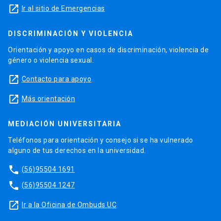
launch
Ir al sitio de Emergencias
DISCRIMINACIÓN Y VIOLENCIA
Orientación y apoyo en casos de discriminación, violencia de
género o violencia sexual.
launch
Contacto para apoyo
launch
Más orientación
MEDIACIÓN UNIVERSITARIA
Teléfonos para orientación y consejo si se ha vulnerado
alguno de tus derechos en la universidad.
phone
(56)95504 1691
phone
(56)95504 1247
launch
Ir a la Oficina de Ombuds UC