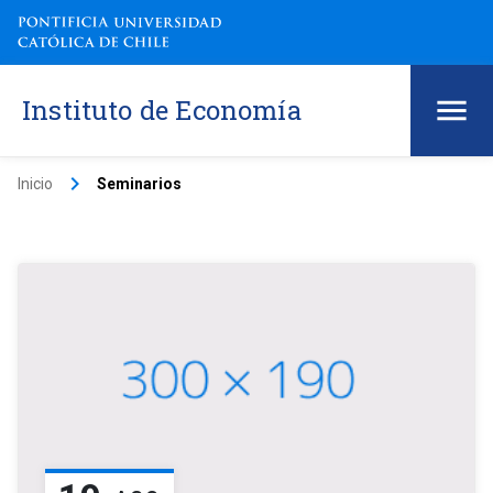
Instituto de Economía
keyboard_arrow_right
Inicio
Seminarios