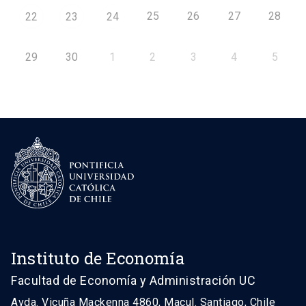
25
26
27
28
22
23
24
29
30
1
2
3
4
5
Instituto de Economía
Facultad de Economía y Administración UC
Avda. Vicuña Mackenna 4860, Macul. Santiago, Chile