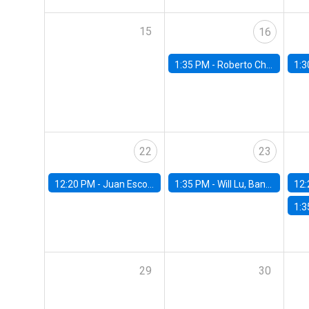
15
16
1:35 PM -
Roberto Chang, Rutgers University
1:3
22
23
12:20 PM -
Juan Escobar, Universidad de Chile
1:35 PM -
Will Lu, Banco Central de Chile
12:
1:3
29
30