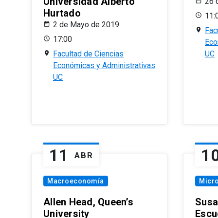
Universidad Alberto
26 
Hurtado
11:
2 de Mayo de 2019
Fac
17:00
Eco
Facultad de Ciencias
UC
Económicas y Administrativas
UC
11
1
ABR
Macroeconomía
Micr
Allen Head, Queen’s
Susa
University
Escu