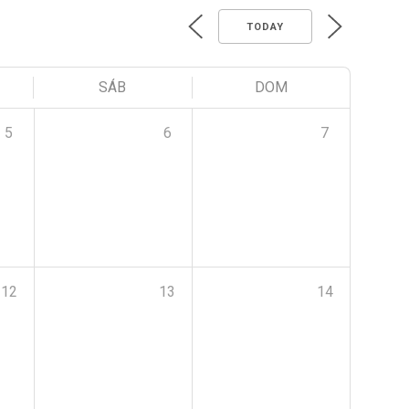
TODAY
SÁB
DOM
5
6
7
12
13
14