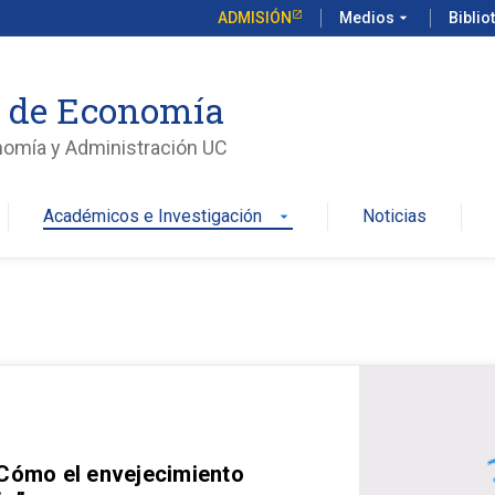
ADMISIÓN
Medios
arrow_drop_down
Biblio
o de Economía
nomía y Administración UC
Académicos e Investigación
Noticias
arrow_drop_down
 Cómo el envejecimiento