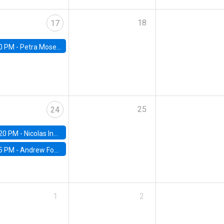
18
17
0 PM -
Petra Moser, NYU Stern
25
24
20 PM -
Nicolas Inostroza, Rotman School of Management, University of Toronto
5 PM -
Andrew Foster, Brown University
1
2