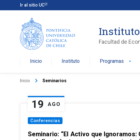
Ir al sitio UC
Institut
Facultad de Eco
Inicio
Instituto
Programas
arrow_drop_down
keyboard_arrow_right
Inicio
Seminarios
19
AGO
Conferencias
Seminario: “El Activo que Ignoramos: