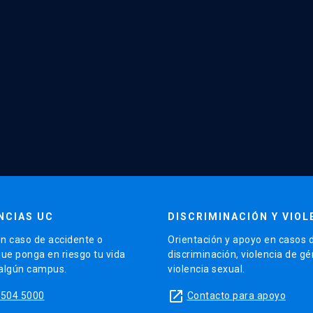
NCIAS UC
DISCRIMINACIÓN Y VIOL
n caso de accidente o
Orientación y apoyo en casos 
que ponga en riesgo tu vida
discriminación, violencia de g
 algún campus.
violencia sexual.
launch
5504 5000
Contacto para apoyo