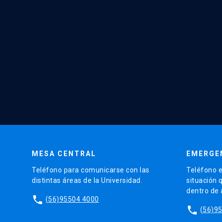
MESA CENTRAL
EMERGE
Teléfono para comunicarse con las
Teléfono e
distintas áreas de la Universidad.
situación 
dentro de
phone
(56)95504 4000
phone
(56)9