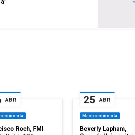
ia”
6
25
ABR
ABR
oeconomía
Macroeconomía
cisco Roch, FMI
Beverly Lapham,