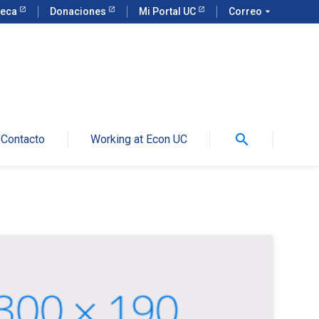
teca
Donaciones
Mi Portal UC
Correo
arrow_drop_down
search
Contacto
Working at Econ UC