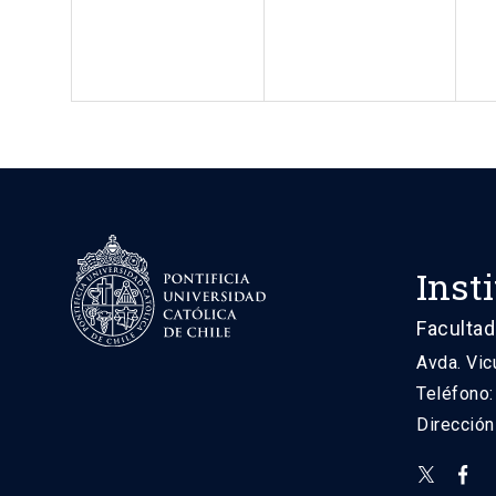
Inst
Facultad
Avda. Vic
Teléfono
Direcció