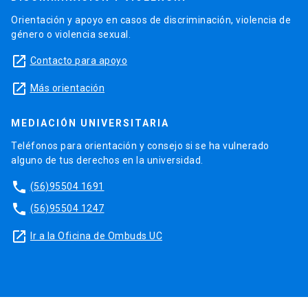
Orientación y apoyo en casos de discriminación, violencia de
género o violencia sexual.
launch
Contacto para apoyo
launch
Más orientación
MEDIACIÓN UNIVERSITARIA
Teléfonos para orientación y consejo si se ha vulnerado
alguno de tus derechos en la universidad.
phone
(56)95504 1691
phone
(56)95504 1247
launch
Ir a la Oficina de Ombuds UC