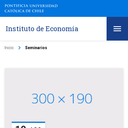
Instituto de Economía
keyboard_arrow_right
Inicio
Seminarios