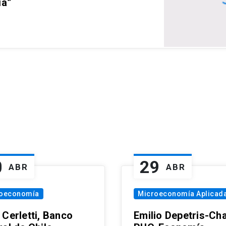
ia”
0
29
ABR
ABR
oeconomía
Microeconomía Aplicad
 Cerletti, Banco
Emilio Depetris-Cha