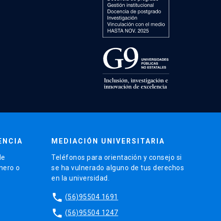
ENCIA
MEDIACIÓN UNIVERSITARIA
de
Teléfonos para orientación y consejo si
énero o
se ha vulnerado alguno de tus derechos
en la universidad.
phone
(56)95504 1691
phone
(56)95504 1247