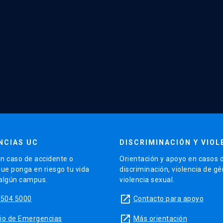
NCIAS UC
DISCRIMINACIÓN Y VIOL
n caso de accidente o
Orientación y apoyo en casos 
que ponga en riesgo tu vida
discriminación, violencia de g
 algún campus.
violencia sexual.
launch
5504 5000
Contacto para apoyo
launch
sitio de Emergencias
Más orientación