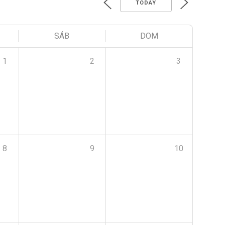
TODAY
SÁB
DOM
1
2
3
8
9
10