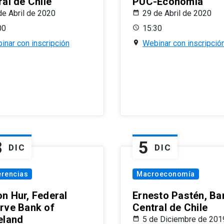
al de Chile
PUC-Economía
de Abril de 2020
29 de Abril de 2020
00
15:30
inar con inscripción
Webinar con inscripció
8
5
DIC
DIC
erencias
Macroeconomía
n Hur, Federal
Ernesto Pastén, Ba
rve Bank of
Central de Chile
eland
5 de Diciembre de 201