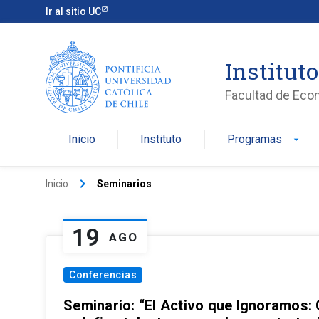
Ir al sitio UC
Institut
Facultad de Eco
Inicio
Instituto
Programas
arrow_drop_down
keyboard_arrow_right
Inicio
Seminarios
19
AGO
Conferencias
Seminario: “El Activo que Ignoramos: