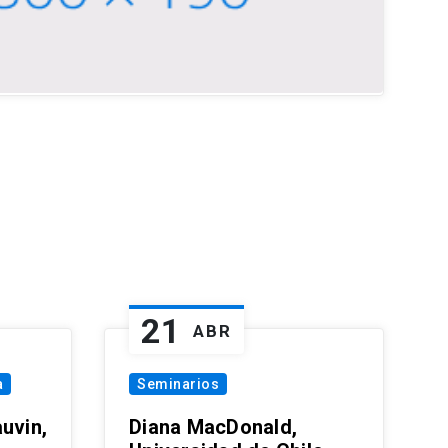
21
ABR
a
Seminarios
uvin,
Diana MacDonald,