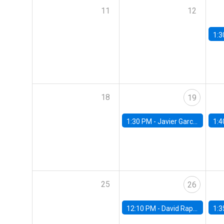
11
12
1:3
18
19
1:30 PM -
Javier Garcia Cicco, Universidad de San Andres
1:4
25
26
12:10 PM -
David Rappoport, FED Board
1:3