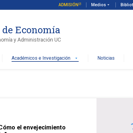
ADMISIÓN
Medios
arrow_drop_down
Biblio
o de Economía
nomía y Administración UC
Académicos e Investigación
Noticias
arrow_drop_down
 Cómo el envejecimiento