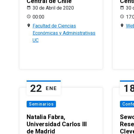
Central de Chile
Centr
30 de Abril de 2020
30 
00:00
17:
Facultad de Ciencias
Web
Económicas y Administrativas
UC
22
1
ENE
Seminarios
Conf
Natalia Fabra,
Sewo
Universidad Carlos III
Rese
de Madrid
Clev