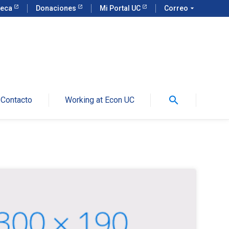
teca
Donaciones
Mi Portal UC
Correo
arrow_drop_down
search
Contacto
Working at Econ UC