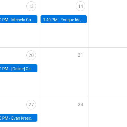
13
14
0 PM -
Michela Carlana, Harvard Kennedy School
1:40 PM -
Enrique Ide, IESE
21
20
0 PM -
[Online] Gabriel Englander, World Bank
28
27
5 PM -
Evan Kresch, Oberlin College