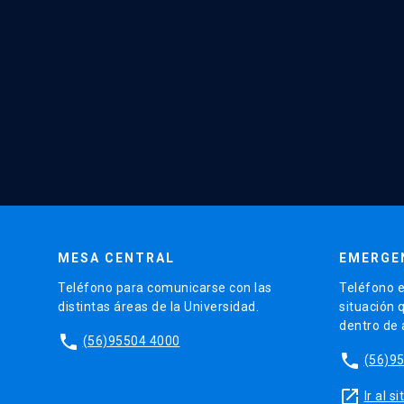
MESA CENTRAL
EMERGE
Teléfono para comunicarse con las
Teléfono e
distintas áreas de la Universidad.
situación 
dentro de
phone
(56)95504 4000
phone
(56)9
launch
Ir al 