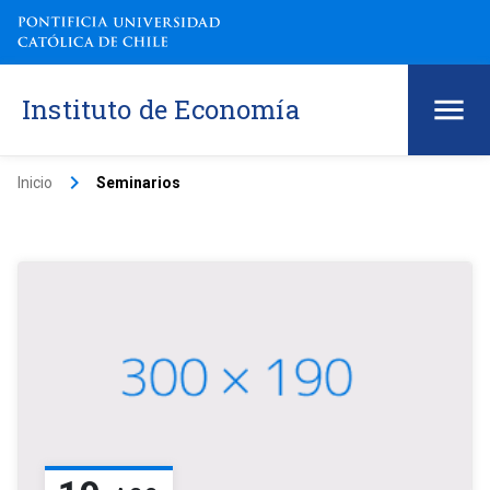
Instituto de Economía
keyboard_arrow_right
Inicio
Seminarios