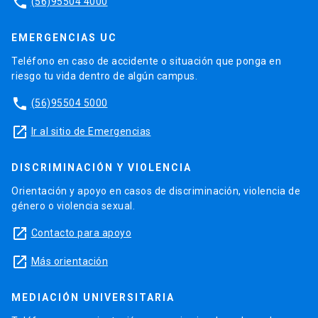
phone
(56)95504 4000
EMERGENCIAS UC
Teléfono en caso de accidente o situación que ponga en
riesgo tu vida dentro de algún campus.
phone
(56)95504 5000
launch
Ir al sitio de Emergencias
DISCRIMINACIÓN Y VIOLENCIA
Orientación y apoyo en casos de discriminación, violencia de
género o violencia sexual.
launch
Contacto para apoyo
launch
Más orientación
MEDIACIÓN UNIVERSITARIA