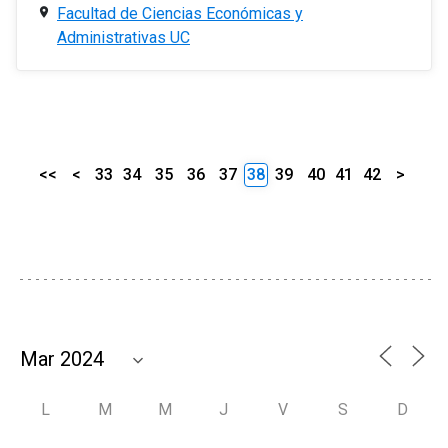
Facultad de Ciencias Económicas y
Administrativas UC
<<
<
33
34
35
36
37
38
39
40
41
42
>
L
M
M
J
V
S
D