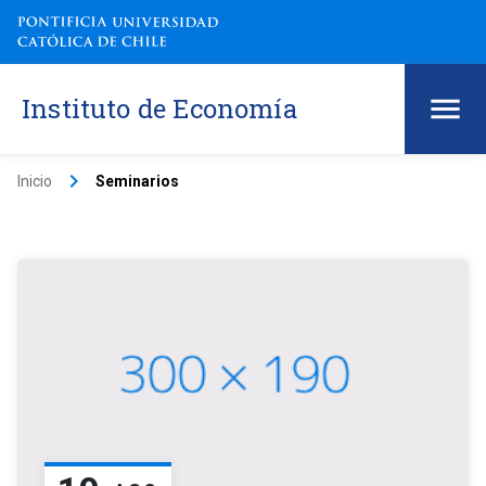
Instituto de Economía
keyboard_arrow_right
Inicio
Seminarios