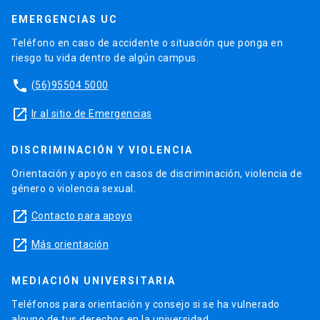
EMERGENCIAS UC
Teléfono en caso de accidente o situación que ponga en
riesgo tu vida dentro de algún campus.
phone
(56)95504 5000
launch
Ir al sitio de Emergencias
DISCRIMINACIÓN Y VIOLENCIA
Orientación y apoyo en casos de discriminación, violencia de
género o violencia sexual.
launch
Contacto para apoyo
launch
Más orientación
MEDIACIÓN UNIVERSITARIA
Teléfonos para orientación y consejo si se ha vulnerado
alguno de tus derechos en la universidad.