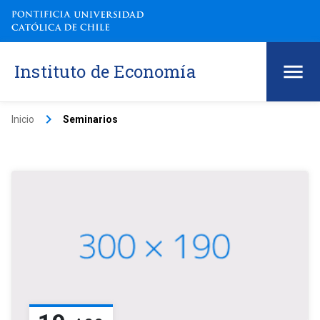
Instituto de Economía
keyboard_arrow_right
Inicio
Seminarios