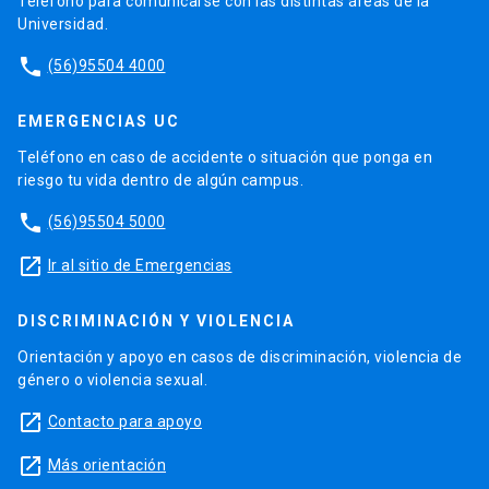
Teléfono para comunicarse con las distintas áreas de la
Universidad.
phone
(56)95504 4000
EMERGENCIAS UC
Teléfono en caso de accidente o situación que ponga en
riesgo tu vida dentro de algún campus.
phone
(56)95504 5000
launch
Ir al sitio de Emergencias
DISCRIMINACIÓN Y VIOLENCIA
Orientación y apoyo en casos de discriminación, violencia de
género o violencia sexual.
launch
Contacto para apoyo
launch
Más orientación