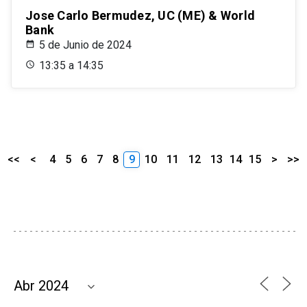
Jose Carlo Bermudez, UC (ME) & World
Bank
5 de Junio de 2024
13:35 a 14:35
<<
<
4
5
6
7
8
9
10
11
12
13
14
15
>
>>