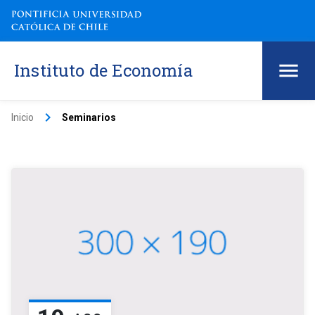
Instituto de Economía
keyboard_arrow_right
Inicio
Seminarios