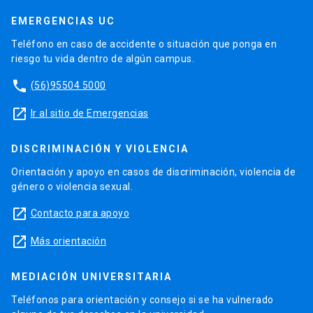
EMERGENCIAS UC
Teléfono en caso de accidente o situación que ponga en
riesgo tu vida dentro de algún campus.
phone
(56)95504 5000
launch
Ir al sitio de Emergencias
DISCRIMINACIÓN Y VIOLENCIA
Orientación y apoyo en casos de discriminación, violencia de
género o violencia sexual.
launch
Contacto para apoyo
launch
Más orientación
MEDIACIÓN UNIVERSITARIA
Teléfonos para orientación y consejo si se ha vulnerado