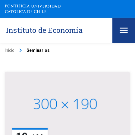
Instituto de Economía
keyboard_arrow_right
Inicio
Seminarios