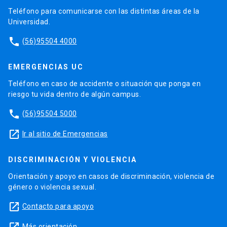
Teléfono para comunicarse con las distintas áreas de la
Universidad.
phone
(56)95504 4000
EMERGENCIAS UC
Teléfono en caso de accidente o situación que ponga en
riesgo tu vida dentro de algún campus.
phone
(56)95504 5000
launch
Ir al sitio de Emergencias
DISCRIMINACIÓN Y VIOLENCIA
Orientación y apoyo en casos de discriminación, violencia de
género o violencia sexual.
launch
Contacto para apoyo
Más orientación