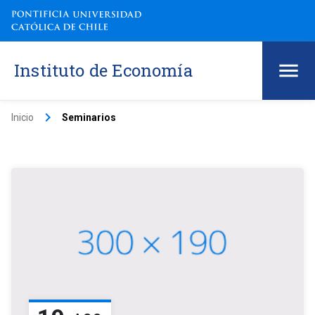
Instituto de Economía
keyboard_arrow_right
Inicio
Seminarios