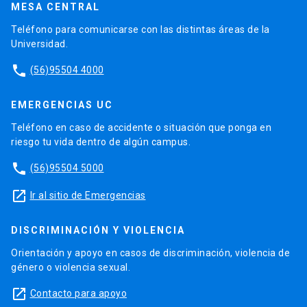
MESA CENTRAL
Teléfono para comunicarse con las distintas áreas de la
Universidad.
phone
(56)95504 4000
EMERGENCIAS UC
Teléfono en caso de accidente o situación que ponga en
riesgo tu vida dentro de algún campus.
phone
(56)95504 5000
launch
Ir al sitio de Emergencias
DISCRIMINACIÓN Y VIOLENCIA
Orientación y apoyo en casos de discriminación, violencia de
género o violencia sexual.
launch
Contacto para apoyo