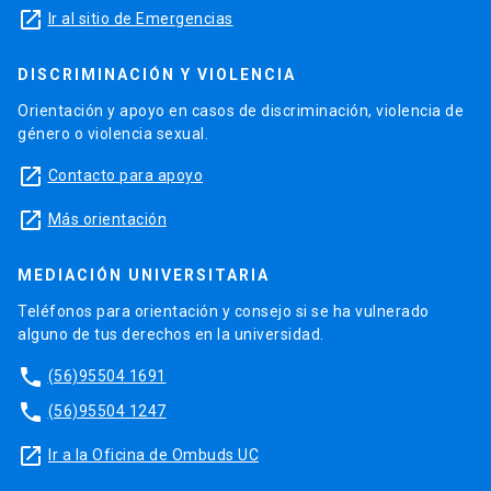
launch
Ir al sitio de Emergencias
DISCRIMINACIÓN Y VIOLENCIA
Orientación y apoyo en casos de discriminación, violencia de
género o violencia sexual.
launch
Contacto para apoyo
launch
Más orientación
MEDIACIÓN UNIVERSITARIA
Teléfonos para orientación y consejo si se ha vulnerado
alguno de tus derechos en la universidad.
phone
(56)95504 1691
phone
(56)95504 1247
launch
Ir a la Oficina de Ombuds UC