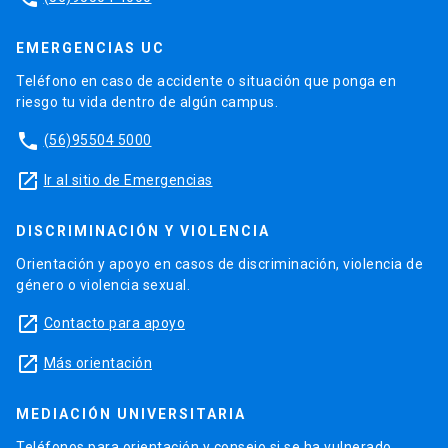
EMERGENCIAS UC
Teléfono en caso de accidente o situación que ponga en
riesgo tu vida dentro de algún campus.
phone
(56)95504 5000
launch
Ir al sitio de Emergencias
DISCRIMINACIÓN Y VIOLENCIA
Orientación y apoyo en casos de discriminación, violencia de
género o violencia sexual.
launch
Contacto para apoyo
launch
Más orientación
MEDIACIÓN UNIVERSITARIA
Teléfonos para orientación y consejo si se ha vulnerado