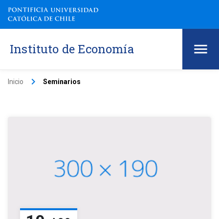
Instituto de Economía
keyboard_arrow_right
Inicio
Seminarios