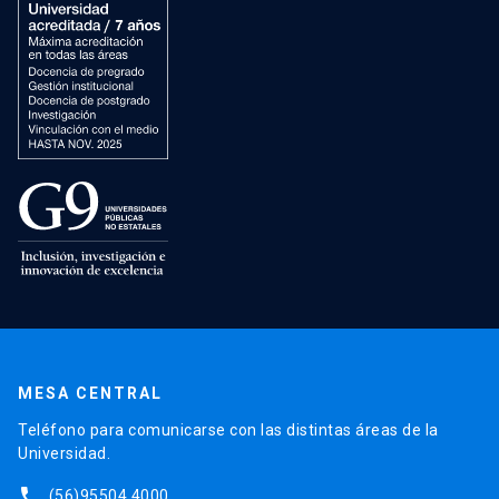
MESA CENTRAL
Teléfono para comunicarse con las distintas áreas de la
Universidad.
phone
(56)95504 4000