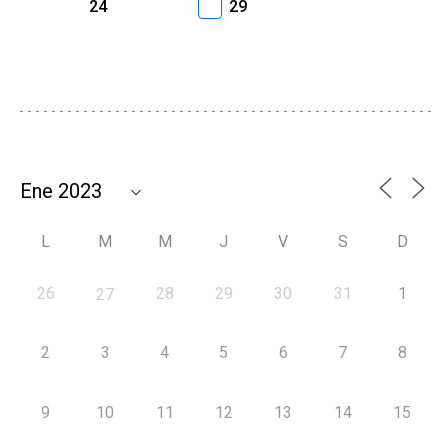
24
29
L
M
M
J
V
S
D
26
28
29
30
31
1
27
2
3
4
5
6
7
8
9
10
11
12
13
14
15