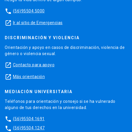
phone
(56)95504 5000
launch
Ir al sitio de Emergencias
DISCRIMINACIÓN Y VIOLENCIA
Orientación y apoyo en casos de discriminación, violencia de
género o violencia sexual.
launch
Contacto para apoyo
launch
Más orientación
MEDIACIÓN UNIVERSITARIA
Teléfonos para orientación y consejo si se ha vulnerado
alguno de tus derechos en la universidad.
phone
(56)95504 1691
phone
(56)95504 1247