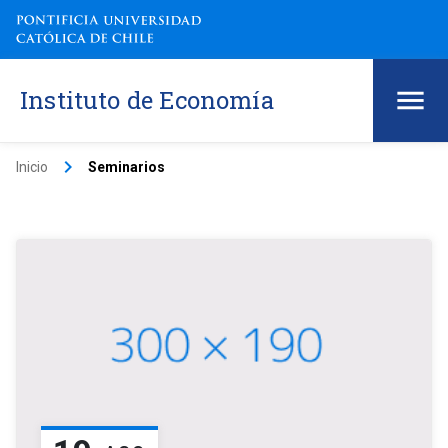
Instituto de Economía
keyboard_arrow_right
Inicio
Seminarios