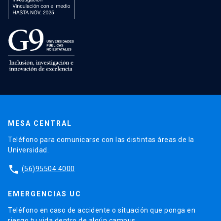
MESA CENTRAL
Teléfono para comunicarse con las distintas áreas de la
Universidad.
phone
(56)95504 4000
EMERGENCIAS UC
Teléfono en caso de accidente o situación que ponga en
riesgo tu vida dentro de algún campus.