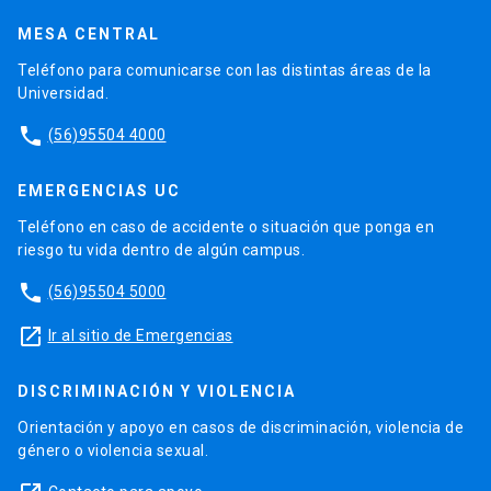
MESA CENTRAL
Teléfono para comunicarse con las distintas áreas de la
Universidad.
phone
(56)95504 4000
EMERGENCIAS UC
Teléfono en caso de accidente o situación que ponga en
riesgo tu vida dentro de algún campus.
phone
(56)95504 5000
launch
Ir al sitio de Emergencias
DISCRIMINACIÓN Y VIOLENCIA
Orientación y apoyo en casos de discriminación, violencia de
género o violencia sexual.