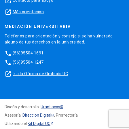
launch
Contacto para apoyo
launch
Más orientación
MEDIACIÓN UNIVERSITARIA
Teléfonos para orientación y consejo si se ha vulnerado
alguno de tus derechos en la universidad.
phone
(56)95504 1691
phone
(56)95504 1247
launch
Ir a la Oficina de Ombuds UC
Diseño y desarrollo:
Urantiacos
Asesoría:
Dirección Digital
, Prorrectoría
Utilizando el
Kit Digital UC