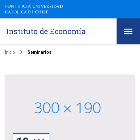
Instituto de Economía
keyboard_arrow_right
Inicio
Seminarios