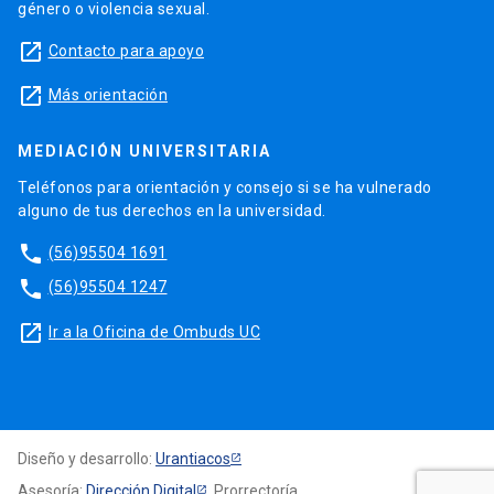
género o violencia sexual.
launch
Contacto para apoyo
launch
Más orientación
MEDIACIÓN UNIVERSITARIA
Teléfonos para orientación y consejo si se ha vulnerado
alguno de tus derechos en la universidad.
phone
(56)95504 1691
phone
(56)95504 1247
launch
Ir a la Oficina de Ombuds UC
Diseño y desarrollo:
Urantiacos
Asesoría:
Dirección Digital
, Prorrectoría