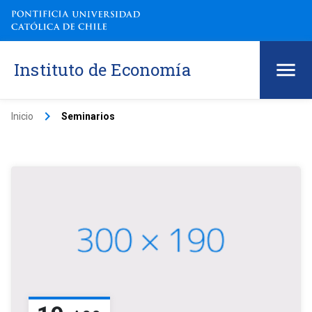
Instituto de Economía
keyboard_arrow_right
Inicio
Seminarios