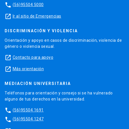
phone
(56)95504 5000
launch
Ir al sitio de Emergencias
DISCRIMINACIÓN Y VIOLENCIA
Orientación y apoyo en casos de discriminación, violencia de
género o violencia sexual.
launch
Contacto para apoyo
launch
Más orientación
MEDIACIÓN UNIVERSITARIA
Teléfonos para orientación y consejo si se ha vulnerado
alguno de tus derechos en la universidad.
phone
(56)95504 1691
phone
(56)95504 1247