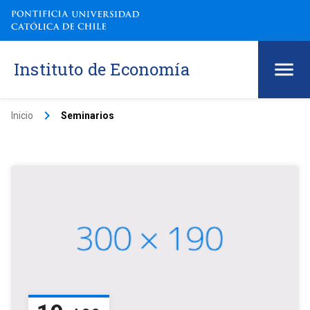
Instituto de Economía
keyboard_arrow_right
Inicio
Seminarios