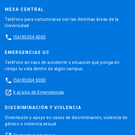
MESA CENTRAL
Teléfono para comunicarse con las distintas áreas de la
Universidad.
phone
(56)95504 4000
EMERGENCIAS UC
Teléfono en caso de accidente o situación que ponga en
riesgo tu vida dentro de algún campus.
phone
(56)95504 5000
launch
Ir al sitio de Emergencias
DISCRIMINACIÓN Y VIOLENCIA
Orientación y apoyo en casos de discriminación, violencia de
género o violencia sexual.