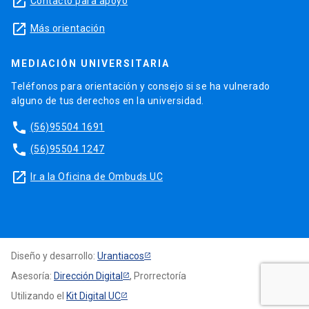
launch
Contacto para apoyo
launch
Más orientación
MEDIACIÓN UNIVERSITARIA
Teléfonos para orientación y consejo si se ha vulnerado
alguno de tus derechos en la universidad.
phone
(56)95504 1691
phone
(56)95504 1247
launch
Ir a la Oficina de Ombuds UC
Diseño y desarrollo:
Urantiacos
Asesoría:
Dirección Digital
, Prorrectoría
Utilizando el
Kit Digital UC