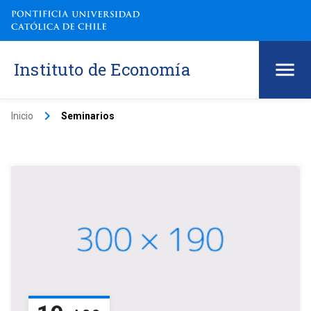
Instituto de Economía
keyboard_arrow_right
Inicio
Seminarios