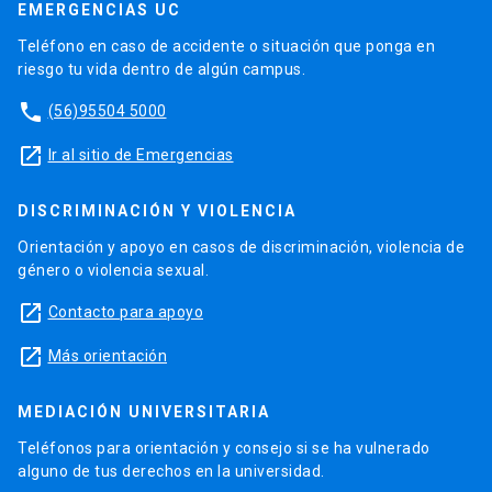
EMERGENCIAS UC
Teléfono en caso de accidente o situación que ponga en
riesgo tu vida dentro de algún campus.
phone
(56)95504 5000
launch
Ir al sitio de Emergencias
DISCRIMINACIÓN Y VIOLENCIA
Orientación y apoyo en casos de discriminación, violencia de
género o violencia sexual.
launch
Contacto para apoyo
launch
Más orientación
MEDIACIÓN UNIVERSITARIA
Teléfonos para orientación y consejo si se ha vulnerado
alguno de tus derechos en la universidad.