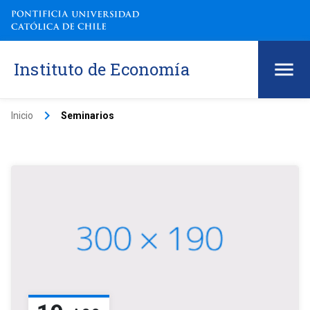
Instituto de Economía
keyboard_arrow_right
Inicio
Seminarios