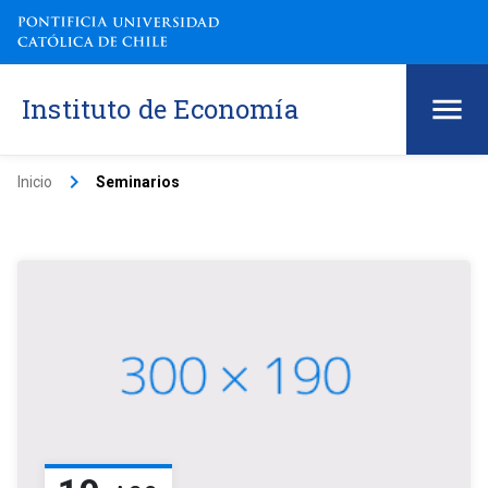
Instituto de Economía
keyboard_arrow_right
Inicio
Seminarios