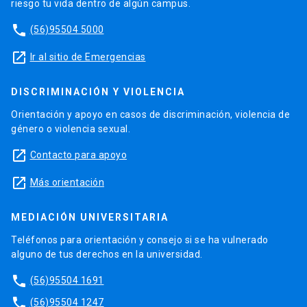
riesgo tu vida dentro de algún campus.
phone
(56)95504 5000
launch
Ir al sitio de Emergencias
DISCRIMINACIÓN Y VIOLENCIA
Orientación y apoyo en casos de discriminación, violencia de
género o violencia sexual.
launch
Contacto para apoyo
launch
Más orientación
MEDIACIÓN UNIVERSITARIA
Teléfonos para orientación y consejo si se ha vulnerado
alguno de tus derechos en la universidad.
phone
(56)95504 1691
phone
(56)95504 1247