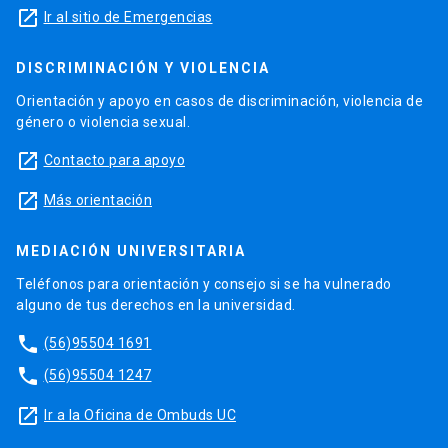
launch
Ir al sitio de Emergencias
DISCRIMINACIÓN Y VIOLENCIA
Orientación y apoyo en casos de discriminación, violencia de
género o violencia sexual.
launch
Contacto para apoyo
launch
Más orientación
MEDIACIÓN UNIVERSITARIA
Teléfonos para orientación y consejo si se ha vulnerado
alguno de tus derechos en la universidad.
phone
(56)95504 1691
phone
(56)95504 1247
launch
Ir a la Oficina de Ombuds UC