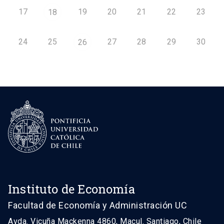
17
19
20
21
22
23
18
24
25
27
28
29
30
26
Instituto de Economía
Facultad de Economía y Administración UC
Avda. Vicuña Mackenna 4860, Macul. Santiago, Chile