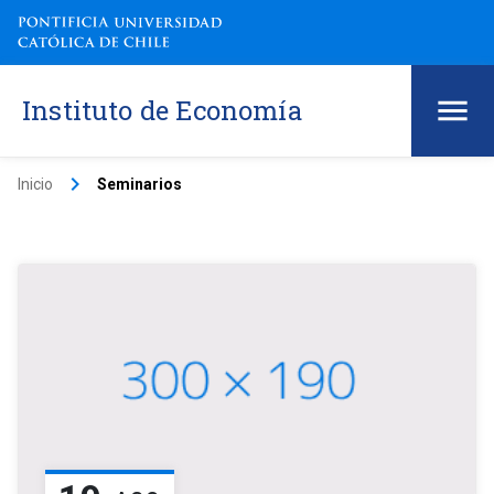
Instituto de Economía
keyboard_arrow_right
Inicio
Seminarios