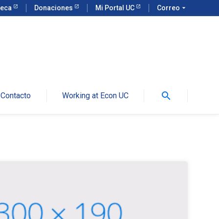
teca
Donaciones
Mi Portal UC
Correo
arrow_drop_down
search
Contacto
Working at Econ UC