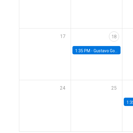
17
18
1:35 PM -
Gustavo González, Banco Central de Chile
24
25
1:3