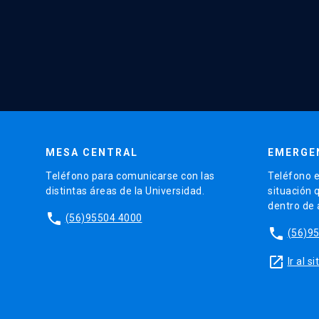
MESA CENTRAL
EMERGE
Teléfono para comunicarse con las
Teléfono e
distintas áreas de la Universidad.
situación 
dentro de
phone
(56)95504 4000
phone
(56)9
launch
Ir al 