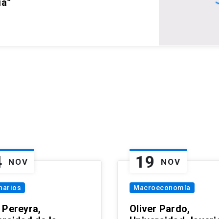
ia”
4
19
NOV
NOV
narios
Macroeconomía
 Pereyra,
Oliver Pardo,