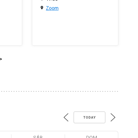
Zoom
>
TODAY
SÁB
DOM