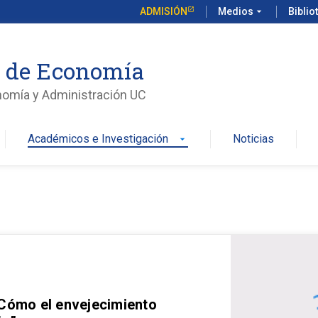
ADMISIÓN
Medios
arrow_drop_down
Biblio
o de Economía
nomía y Administración UC
Académicos e Investigación
Noticias
arrow_drop_down
 Cómo el envejecimiento