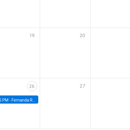
19
20
27
26
5 PM -
Fernanda Rojas Ampuero, University of Wisconsin-Madison