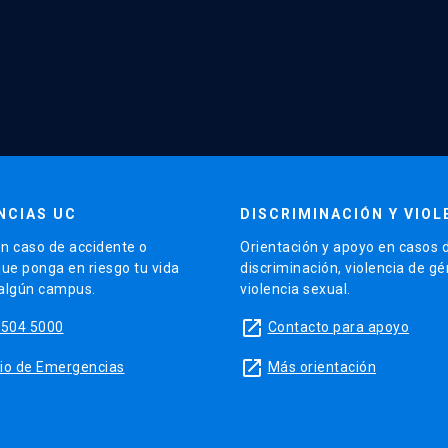
NCIAS UC
DISCRIMINACIÓN Y VIOL
n caso de accidente o
Orientación y apoyo en casos 
que ponga en riesgo tu vida
discriminación, violencia de g
 algún campus.
violencia sexual.
launch
5504 5000
Contacto para apoyo
launch
sitio de Emergencias
Más orientación