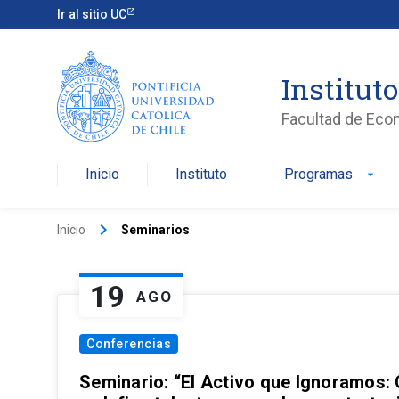
Ir al sitio UC
Institut
Facultad de Eco
Inicio
Instituto
Programas
arrow_drop_down
keyboard_arrow_right
Inicio
Seminarios
19
AGO
Conferencias
Seminario: “El Activo que Ignoramos: