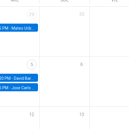
30
29
5 PM -
Mateo Uribe-Castro, Universidad de los Andes (Colombia)
6
5
20 PM -
David Bardey, Universidad de los Andes - CEDE
5 PM -
Jose Carlo Bermudez, UC (ME) & World Bank
12
13