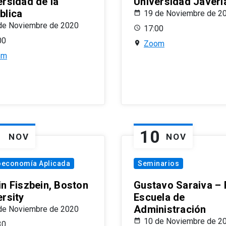
ersidad de la
Universidad Javeri
blica
19 de Noviembre de 2
de Noviembre de 2020
17:00
00
Zoom
om
1
10
NOV
NOV
oeconomía Aplicada
Seminarios
in Fiszbein, Boston
Gustavo Saraiva –
ersity
Escuela de
Administración
de Noviembre de 2020
10 de Noviembre de 2
30