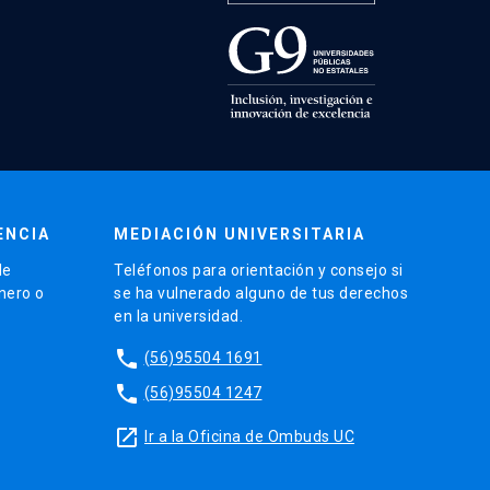
ENCIA
MEDIACIÓN UNIVERSITARIA
de
Teléfonos para orientación y consejo si
énero o
se ha vulnerado alguno de tus derechos
en la universidad.
phone
(56)95504 1691
phone
(56)95504 1247
launch
Ir a la Oficina de Ombuds UC