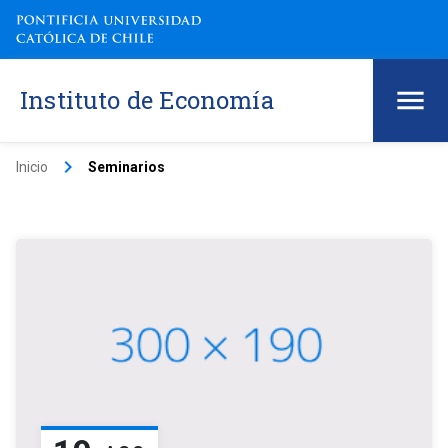
Instituto de Economía
keyboard_arrow_right
Inicio
Seminarios