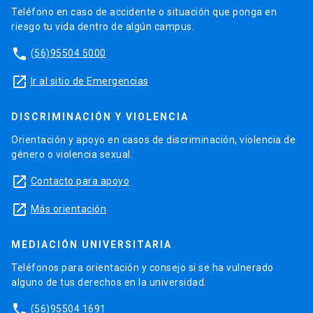
Teléfono en caso de accidente o situación que ponga en
riesgo tu vida dentro de algún campus.
phone
(56)95504 5000
launch
Ir al sitio de Emergencias
DISCRIMINACIÓN Y VIOLENCIA
Orientación y apoyo en casos de discriminación, violencia de
género o violencia sexual.
launch
Contacto para apoyo
launch
Más orientación
MEDIACIÓN UNIVERSITARIA
Teléfonos para orientación y consejo si se ha vulnerado
alguno de tus derechos en la universidad.
phone
(56)95504 1691