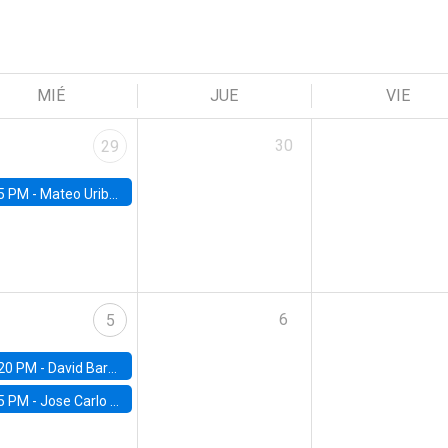
MIÉ
JUE
VIE
30
29
5 PM -
Mateo Uribe-Castro, Universidad de los Andes (Colombia)
6
5
20 PM -
David Bardey, Universidad de los Andes - CEDE
5 PM -
Jose Carlo Bermudez, UC (ME) & World Bank