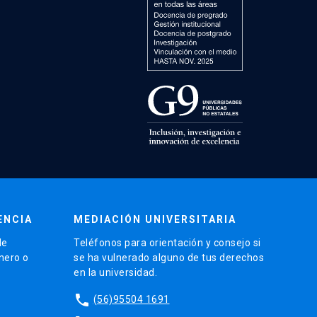
ENCIA
MEDIACIÓN UNIVERSITARIA
de
Teléfonos para orientación y consejo si
énero o
se ha vulnerado alguno de tus derechos
en la universidad.
phone
(56)95504 1691