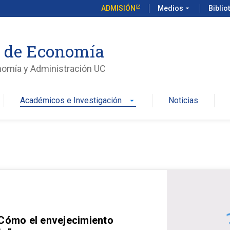
ADMISIÓN
Medios
arrow_drop_down
Biblio
o de Economía
nomía y Administración UC
Académicos e Investigación
Noticias
arrow_drop_down
 Cómo el envejecimiento