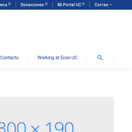
teca
Donaciones
Mi Portal UC
Correo
arrow_drop_down
search
Contacto
Working at Econ UC