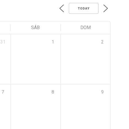
TODAY
SÁB
DOM
31
1
2
7
8
9