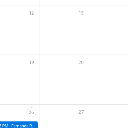
12
13
19
20
27
26
5 PM -
Fernanda Rojas Ampuero, University of Wisconsin-Madison