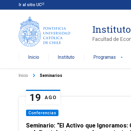
Ir al sitio UC
Institut
Facultad de Eco
Inicio
Instituto
Programas
arrow_drop_down
keyboard_arrow_right
Inicio
Seminarios
19
AGO
Conferencias
Seminario: “El Activo que Ignoramos: