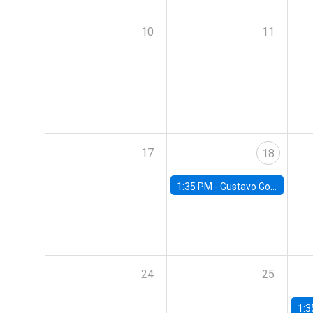
10
11
17
18
1:35 PM -
Gustavo González, Banco Central de Chile
24
25
1:3