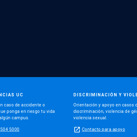
NCIAS UC
DISCRIMINACIÓN Y VIOL
n caso de accidente o
Orientación y apoyo en casos 
que ponga en riesgo tu vida
discriminación, violencia de g
 algún campus.
violencia sexual.
launch
5504 5000
Contacto para apoyo