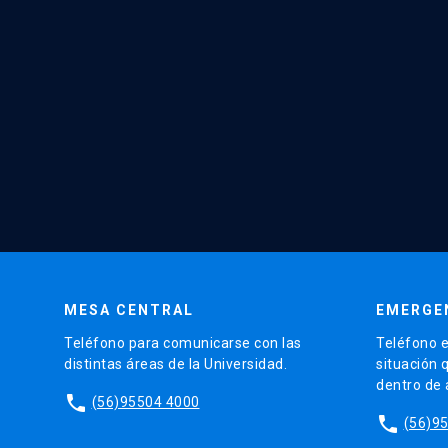
MESA CENTRAL
EMERGE
Teléfono para comunicarse con las
Teléfono e
distintas áreas de la Universidad.
situación 
dentro de
phone
(56)95504 4000
phone
(56)9