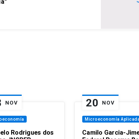
ia”
8
20
NOV
NOV
oeconomía
Microeconomía Aplicad
elo Rodrigues dos
Camilo Garcia-Jim