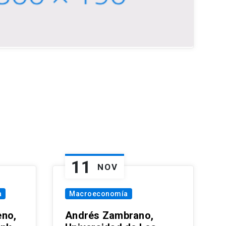
11
NOV
a
Macroeconomía
eno,
Andrés Zambrano,