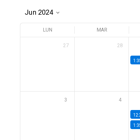
LUN
MAR
27
28
1:3
3
4
12:
1:3