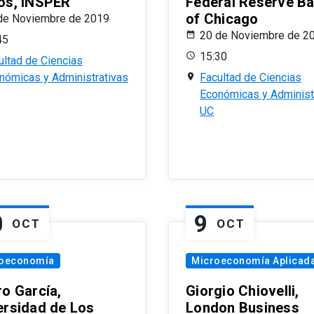
os, INSPER
Federal Reserve B
of Chicago
de Noviembre de 2019
20 de Noviembre de 2
45
15:30
ultad de Ciencias
nómicas y Administrativas
Facultad de Ciencias
Económicas y Administ
UC
0
9
OCT
OCT
oeconomía
Microeconomía Aplicad
ro García,
Giorgio Chiovelli,
ersidad de Los
London Business