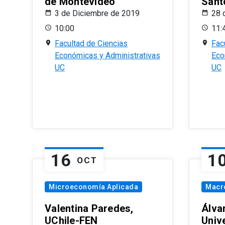
de Montevideo
Sant
3 de Diciembre de 2019
28 
10:00
11:
Facultad de Ciencias
Fac
Económicas y Administrativas
Eco
UC
UC
16
1
OCT
Microeconomía Aplicada
Macr
Valentina Paredes,
Álva
UChile-FEN
Univ