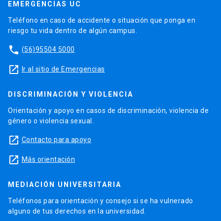
EMERGENCIAS UC
Teléfono en caso de accidente o situación que ponga en
riesgo tu vida dentro de algún campus.
phone
(56)95504 5000
launch
Ir al sitio de Emergencias
DISCRIMINACIÓN Y VIOLENCIA
Orientación y apoyo en casos de discriminación, violencia de
género o violencia sexual.
launch
Contacto para apoyo
launch
Más orientación
MEDIACIÓN UNIVERSITARIA
Teléfonos para orientación y consejo si se ha vulnerado
alguno de tus derechos en la universidad.