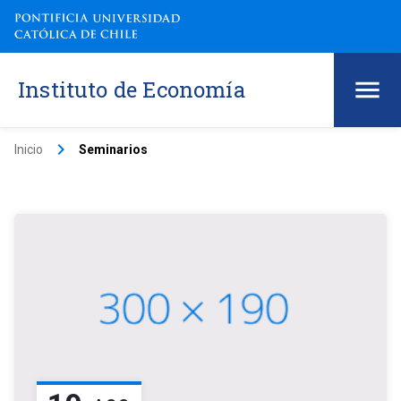
Instituto de Economía
keyboard_arrow_right
Inicio
Seminarios