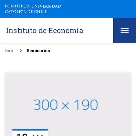
Instituto de Economía
keyboard_arrow_right
Inicio
Seminarios