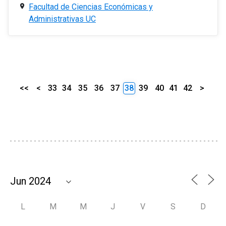
Facultad de Ciencias Económicas y
Administrativas UC
<<
<
33
34
35
36
37
38
39
40
41
42
>
L
M
M
J
V
S
D