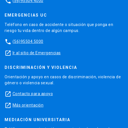
phone
(56)95504 4000
EMERGENCIAS UC
Teléfono en caso de accidente o situación que ponga en
riesgo tu vida dentro de algún campus.
phone
(56)95504 5000
launch
Ir al sitio de Emergencias
DISCRIMINACIÓN Y VIOLENCIA
Orientación y apoyo en casos de discriminación, violencia de
género o violencia sexual.
launch
Contacto para apoyo
launch
Más orientación
MEDIACIÓN UNIVERSITARIA