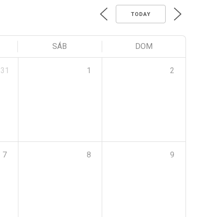
TODAY
SÁB
DOM
31
1
2
7
8
9