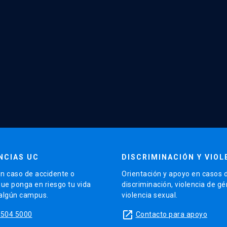
NCIAS UC
DISCRIMINACIÓN Y VIOL
n caso de accidente o
Orientación y apoyo en casos 
que ponga en riesgo tu vida
discriminación, violencia de g
 algún campus.
violencia sexual.
launch
5504 5000
Contacto para apoyo