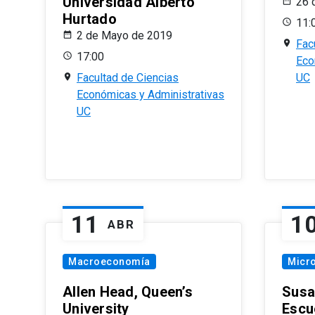
Universidad Alberto
26 
Hurtado
11:
2 de Mayo de 2019
Fac
17:00
Eco
Facultad de Ciencias
UC
Económicas y Administrativas
UC
11
1
ABR
Macroeconomía
Micr
Allen Head, Queen’s
Susa
University
Escu