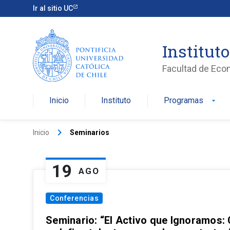
Ir al sitio UC
Institut
Facultad de Eco
Inicio
Instituto
Programas
arrow_drop_down
keyboard_arrow_right
Inicio
Seminarios
19
AGO
Conferencias
Seminario: “El Activo que Ignoramos: