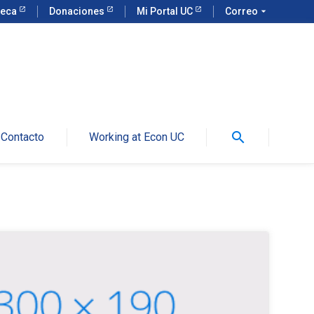
teca
Donaciones
Mi Portal UC
Correo
arrow_drop_down
search
Contacto
Working at Econ UC