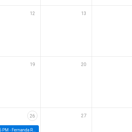
12
13
19
20
27
26
5 PM -
Fernanda Rojas Ampuero, University of Wisconsin-Madison