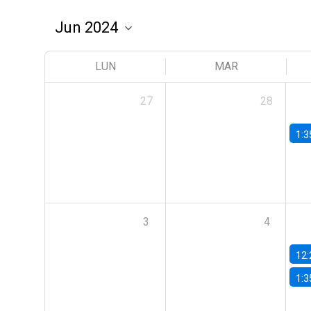
LUN
MAR
27
28
1:3
3
4
12:
1:3