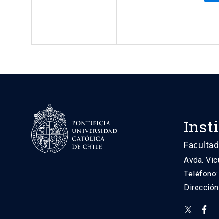
Inst
Facultad
Avda. Vic
Teléfono
Direcció