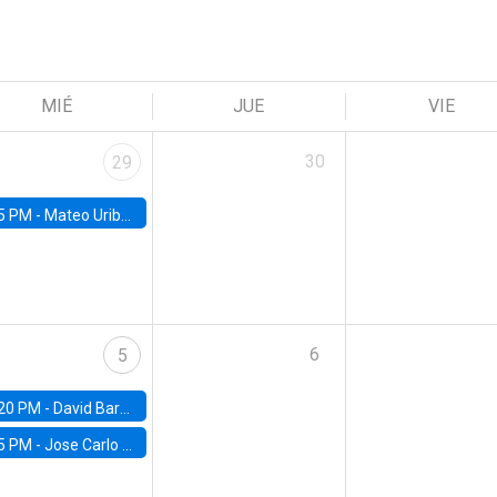
MIÉ
JUE
VIE
30
29
5 PM -
Mateo Uribe-Castro, Universidad de los Andes (Colombia)
6
5
20 PM -
David Bardey, Universidad de los Andes - CEDE
5 PM -
Jose Carlo Bermudez, UC (ME) & World Bank