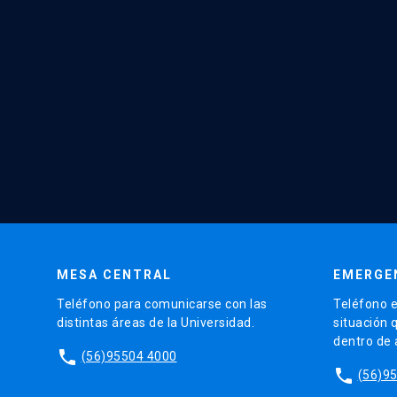
MESA CENTRAL
EMERGE
Teléfono para comunicarse con las
Teléfono e
distintas áreas de la Universidad.
situación 
dentro de
phone
(56)95504 4000
phone
(56)9