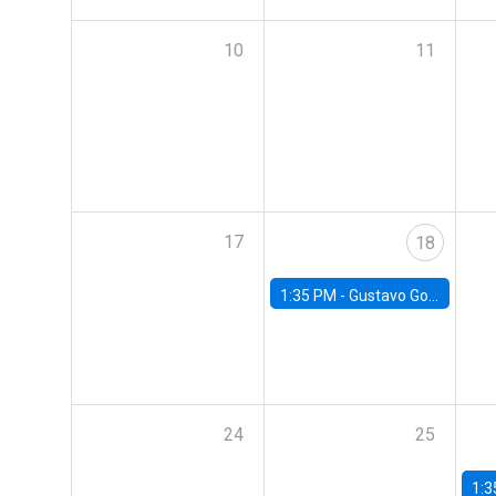
10
11
17
18
1:35 PM -
Gustavo González, Banco Central de Chile
24
25
1:3