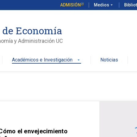
ADMISIÓN
Medios
arrow_drop_down
Biblio
o de Economía
nomía y Administración UC
Académicos e Investigación
Noticias
arrow_drop_down
 Cómo el envejecimiento