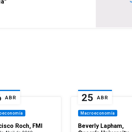
ia”
6
25
ABR
ABR
oeconomía
Macroeconomía
cisco Roch, FMI
Beverly Lapham,