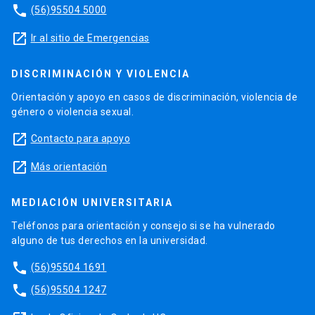
phone
(56)95504 5000
launch
Ir al sitio de Emergencias
DISCRIMINACIÓN Y VIOLENCIA
Orientación y apoyo en casos de discriminación, violencia de
género o violencia sexual.
launch
Contacto para apoyo
launch
Más orientación
MEDIACIÓN UNIVERSITARIA
Teléfonos para orientación y consejo si se ha vulnerado
alguno de tus derechos en la universidad.
phone
(56)95504 1691
phone
(56)95504 1247