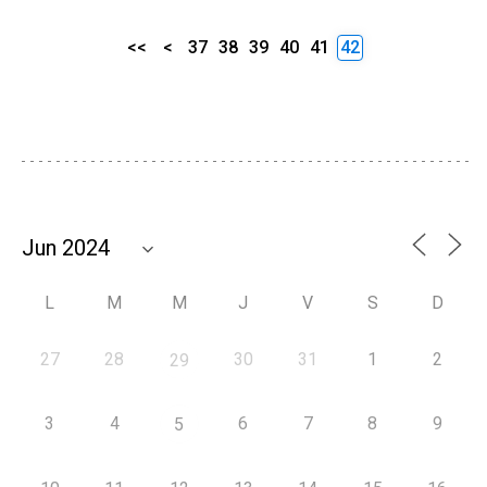
<<
<
37
38
39
40
41
42
L
M
M
J
V
S
D
27
28
30
31
1
2
29
3
4
6
7
8
9
5