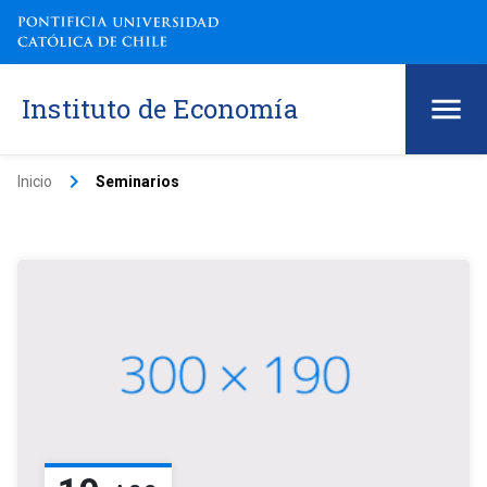
Instituto de Economía
keyboard_arrow_right
Inicio
Seminarios