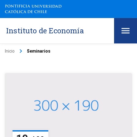
Instituto de Economía
keyboard_arrow_right
Inicio
Seminarios