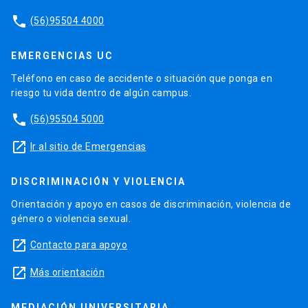
phone
(56)95504 4000
EMERGENCIAS UC
Teléfono en caso de accidente o situación que ponga en
riesgo tu vida dentro de algún campus.
phone
(56)95504 5000
launch
Ir al sitio de Emergencias
DISCRIMINACIÓN Y VIOLENCIA
Orientación y apoyo en casos de discriminación, violencia de
género o violencia sexual.
launch
Contacto para apoyo
launch
Más orientación
MEDIACIÓN UNIVERSITARIA