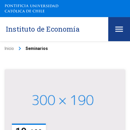
Instituto de Economía
keyboard_arrow_right
Inicio
Seminarios