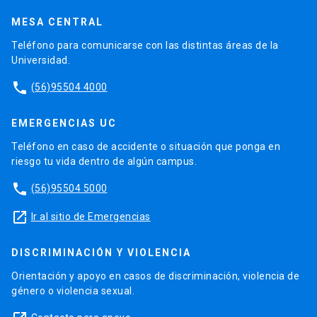
MESA CENTRAL
Teléfono para comunicarse con las distintas áreas de la
Universidad.
phone
(56)95504 4000
EMERGENCIAS UC
Teléfono en caso de accidente o situación que ponga en
riesgo tu vida dentro de algún campus.
phone
(56)95504 5000
launch
Ir al sitio de Emergencias
DISCRIMINACIÓN Y VIOLENCIA
Orientación y apoyo en casos de discriminación, violencia de
género o violencia sexual.