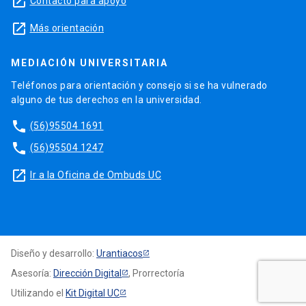
launch
Contacto para apoyo
launch
Más orientación
MEDIACIÓN UNIVERSITARIA
Teléfonos para orientación y consejo si se ha vulnerado
alguno de tus derechos en la universidad.
phone
(56)95504 1691
phone
(56)95504 1247
launch
Ir a la Oficina de Ombuds UC
Diseño y desarrollo:
Urantiacos
Asesoría:
Dirección Digital
, Prorrectoría
Utilizando el
Kit Digital UC