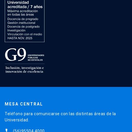
MESA CENTRAL
Teléfono para comunicarse con las distintas áreas de la
Universidad.
phone
(56)95504 4000