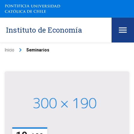
Instituto de Economía
keyboard_arrow_right
Inicio
Seminarios