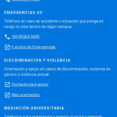
EMERGENCIAS UC
Teléfono en caso de accidente o situación que ponga en
riesgo tu vida dentro de algún campus.
phone
(56)95504 5000
launch
Ir al sitio de Emergencias
DISCRIMINACIÓN Y VIOLENCIA
Orientación y apoyo en casos de discriminación, violencia de
género o violencia sexual.
launch
Contacto para apoyo
launch
Más orientación
MEDIACIÓN UNIVERSITARIA
Teléfonos para orientación y consejo si se ha vulnerado