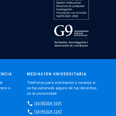
ENCIA
MEDIACIÓN UNIVERSITARIA
de
Teléfonos para orientación y consejo si
énero o
se ha vulnerado alguno de tus derechos
en la universidad.
phone
(56)95504 1691
phone
(56)95504 1247