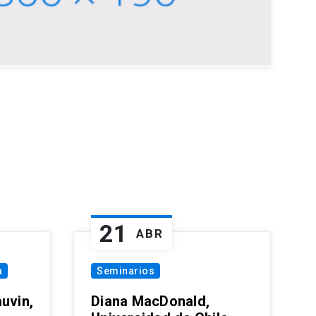
21
ABR
a
Seminarios
uvin,
Diana MacDonald,