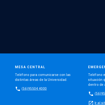
MESA CENTRAL
EMERGE
Teléfono para comunicarse con las
Teléfono e
distintas áreas de la Universidad.
situación 
dentro de
phone
(56)95504 4000
phone
(56)9
launch
Ir al 