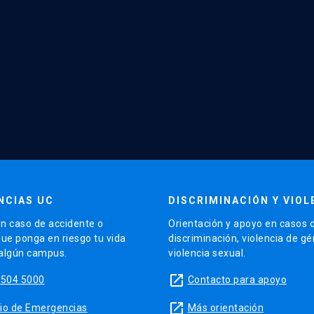
NCIAS UC
DISCRIMINACIÓN Y VIOL
n caso de accidente o
Orientación y apoyo en casos 
que ponga en riesgo tu vida
discriminación, violencia de g
 algún campus.
violencia sexual.
launch
5504 5000
Contacto para apoyo
launch
sitio de Emergencias
Más orientación