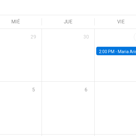
MIÉ
JUE
VIE
29
30
2:00 PM -
Maria Aristizabal-Ramirez, FED
5
6