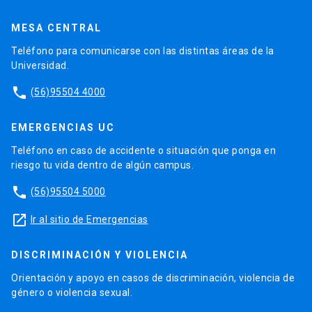
MESA CENTRAL
Teléfono para comunicarse con las distintas áreas de la
Universidad.
phone
(56)95504 4000
EMERGENCIAS UC
Teléfono en caso de accidente o situación que ponga en
riesgo tu vida dentro de algún campus.
phone
(56)95504 5000
launch
Ir al sitio de Emergencias
DISCRIMINACIÓN Y VIOLENCIA
Orientación y apoyo en casos de discriminación, violencia de
género o violencia sexual.