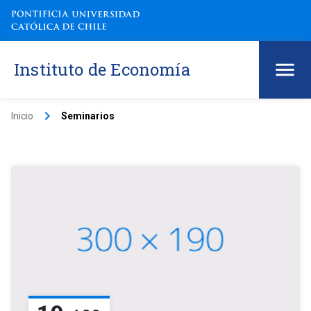
Instituto de Economía
keyboard_arrow_right
Inicio
Seminarios