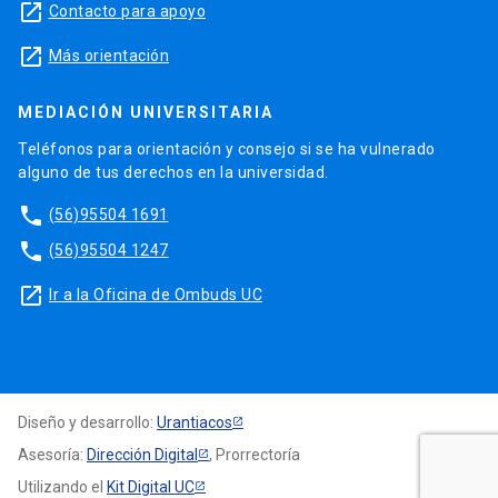
launch
Contacto para apoyo
launch
Más orientación
MEDIACIÓN UNIVERSITARIA
Teléfonos para orientación y consejo si se ha vulnerado
alguno de tus derechos en la universidad.
phone
(56)95504 1691
phone
(56)95504 1247
launch
Ir a la Oficina de Ombuds UC
Diseño y desarrollo:
Urantiacos
Asesoría:
Dirección Digital
, Prorrectoría
Utilizando el
Kit Digital UC