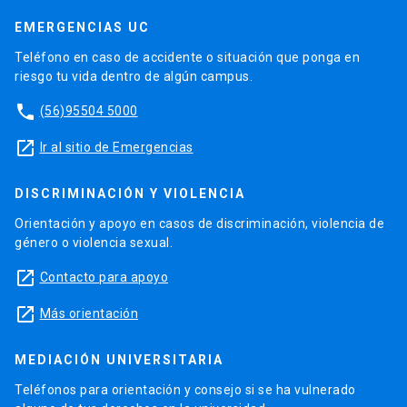
EMERGENCIAS UC
Teléfono en caso de accidente o situación que ponga en
riesgo tu vida dentro de algún campus.
phone
(56)95504 5000
launch
Ir al sitio de Emergencias
DISCRIMINACIÓN Y VIOLENCIA
Orientación y apoyo en casos de discriminación, violencia de
género o violencia sexual.
launch
Contacto para apoyo
launch
Más orientación
MEDIACIÓN UNIVERSITARIA
Teléfonos para orientación y consejo si se ha vulnerado