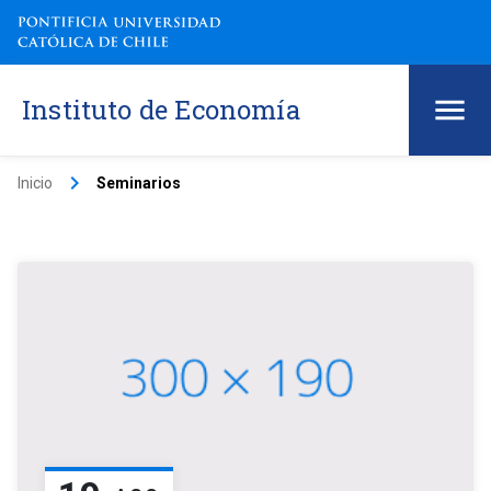
Instituto de Economía
keyboard_arrow_right
Inicio
Seminarios