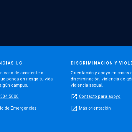
NCIAS UC
DISCRIMINACIÓN Y VIOL
n caso de accidente o
Orientación y apoyo en casos 
que ponga en riesgo tu vida
discriminación, violencia de g
 algún campus.
violencia sexual.
launch
5504 5000
Contacto para apoyo
launch
sitio de Emergencias
Más orientación