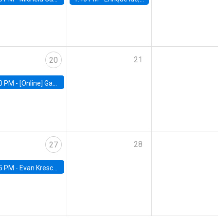
21
20
0 PM -
[Online] Gabriel Englander, World Bank
28
27
5 PM -
Evan Kresch, Oberlin College