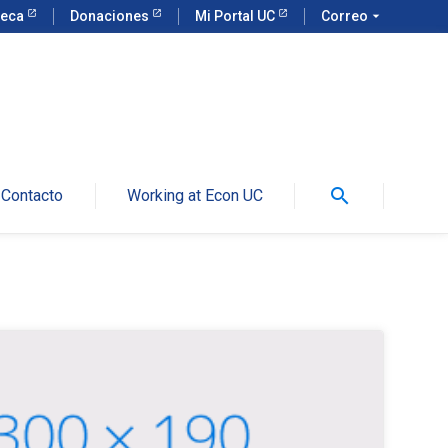
teca
Donaciones
Mi Portal UC
Correo
arrow_drop_down
search
Contacto
Working at Econ UC