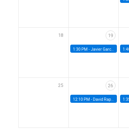
18
19
1:30 PM -
Javier Garcia Cicco, Universidad de San Andres
1:4
25
26
12:10 PM -
David Rappoport, FED Board
1:3