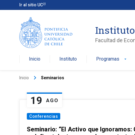
Ir al sitio UC
Institut
Facultad de Eco
Inicio
Instituto
Programas
arrow_drop_down
keyboard_arrow_right
Inicio
Seminarios
19
AGO
Conferencias
Seminario: “El Activo que Ignoramos: