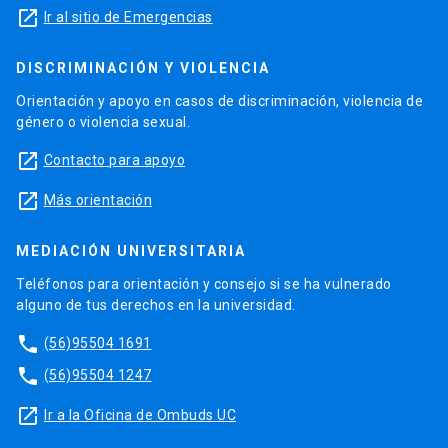
launch
Ir al sitio de Emergencias
DISCRIMINACIÓN Y VIOLENCIA
Orientación y apoyo en casos de discriminación, violencia de
género o violencia sexual.
launch
Contacto para apoyo
launch
Más orientación
MEDIACIÓN UNIVERSITARIA
Teléfonos para orientación y consejo si se ha vulnerado
alguno de tus derechos en la universidad.
phone
(56)95504 1691
phone
(56)95504 1247
launch
Ir a la Oficina de Ombuds UC