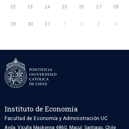
22
23
25
26
27
28
24
29
30
31
1
2
3
4
Instituto de Economía
Facultad de Economía y Administración UC
Avda. Vicuña Mackenna 4860, Macul. Santiago, Chile