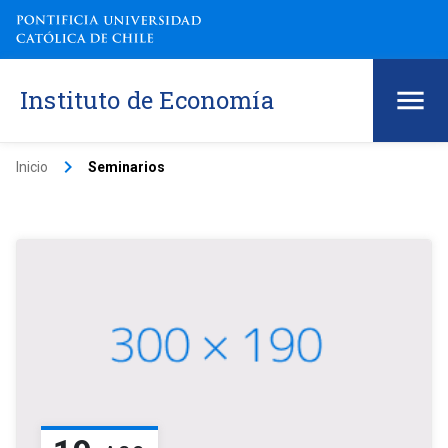
Instituto de Economía
keyboard_arrow_right
Inicio
Seminarios