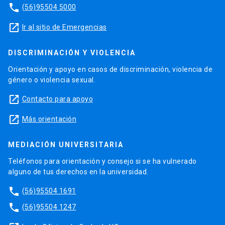
phone
(56)95504 5000
launch
Ir al sitio de Emergencias
DISCRIMINACIÓN Y VIOLENCIA
Orientación y apoyo en casos de discriminación, violencia de
género o violencia sexual.
launch
Contacto para apoyo
launch
Más orientación
MEDIACIÓN UNIVERSITARIA
Teléfonos para orientación y consejo si se ha vulnerado
alguno de tus derechos en la universidad.
phone
(56)95504 1691
phone
(56)95504 1247