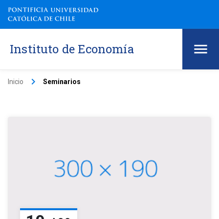
Instituto de Economía
keyboard_arrow_right
Inicio
Seminarios