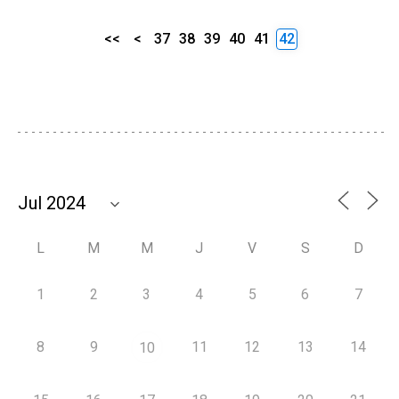
<<
<
37
38
39
40
41
42
L
M
M
J
V
S
D
1
2
3
4
5
6
7
8
9
11
12
13
14
10