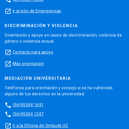
launch
Ir al sitio de Emergencias
DISCRIMINACIÓN Y VIOLENCIA
Orientación y apoyo en casos de discriminación, violencia de
género o violencia sexual.
launch
Contacto para apoyo
launch
Más orientación
MEDIACIÓN UNIVERSITARIA
Teléfonos para orientación y consejo si se ha vulnerado
alguno de tus derechos en la universidad.
phone
(56)95504 1691
phone
(56)95504 1247
launch
Ir a la Oficina de Ombuds UC