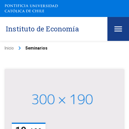
Instituto de Economía
keyboard_arrow_right
Inicio
Seminarios