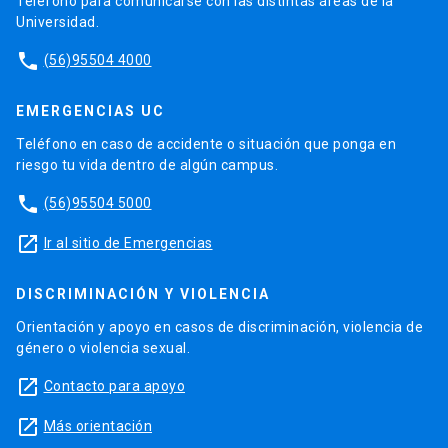
Teléfono para comunicarse con las distintas áreas de la
Universidad.
phone
(56)95504 4000
EMERGENCIAS UC
Teléfono en caso de accidente o situación que ponga en
riesgo tu vida dentro de algún campus.
phone
(56)95504 5000
launch
Ir al sitio de Emergencias
DISCRIMINACIÓN Y VIOLENCIA
Orientación y apoyo en casos de discriminación, violencia de
género o violencia sexual.
launch
Contacto para apoyo
launch
Más orientación