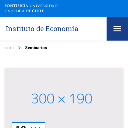
Instituto de Economía
keyboard_arrow_right
Inicio
Seminarios