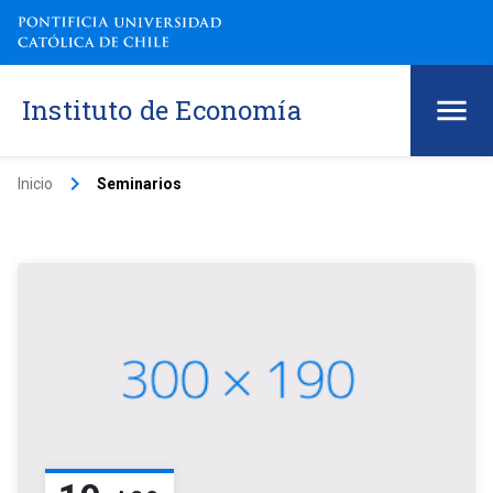
Instituto de Economía
keyboard_arrow_right
Inicio
Seminarios