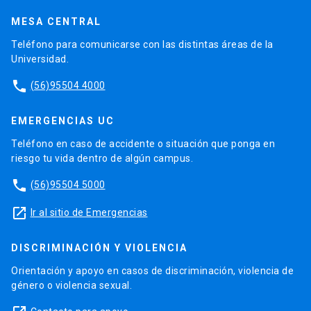
MESA CENTRAL
Teléfono para comunicarse con las distintas áreas de la
Universidad.
phone
(56)95504 4000
EMERGENCIAS UC
Teléfono en caso de accidente o situación que ponga en
riesgo tu vida dentro de algún campus.
phone
(56)95504 5000
launch
Ir al sitio de Emergencias
DISCRIMINACIÓN Y VIOLENCIA
Orientación y apoyo en casos de discriminación, violencia de
género o violencia sexual.