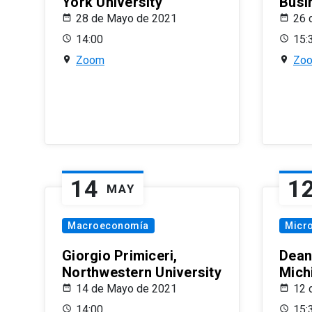
York University
Busi
28 de Mayo de 2021
26 
14:00
15:
Zoom
Zo
14
1
MAY
Macroeconomía
Micr
Giorgio Primiceri,
Dean
Northwestern University
Mich
14 de Mayo de 2021
12 
14:00
15: