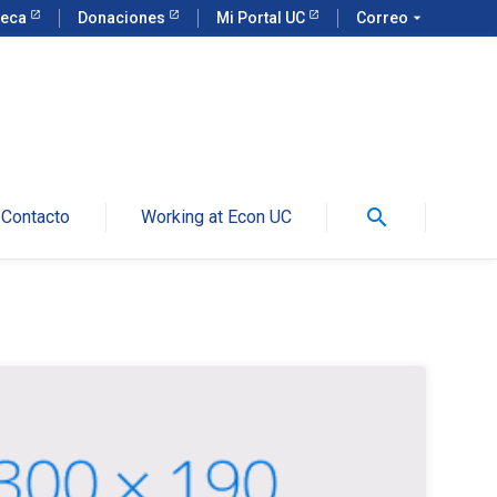
teca
Donaciones
Mi Portal UC
Correo
arrow_drop_down
search
Contacto
Working at Econ UC