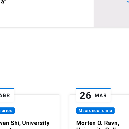
ia”
26
ABR
MAR
narios
Macroeconomía
wen Shi, University
Morten O. Ravn,