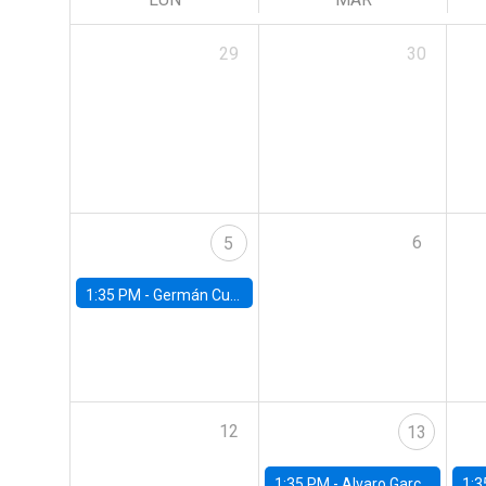
29
30
6
5
1:35 PM -
Germán Cubas, University of Houston
12
13
1:35 PM -
Alvaro Garcia-Marin, Universidad de Los Andes
1:3