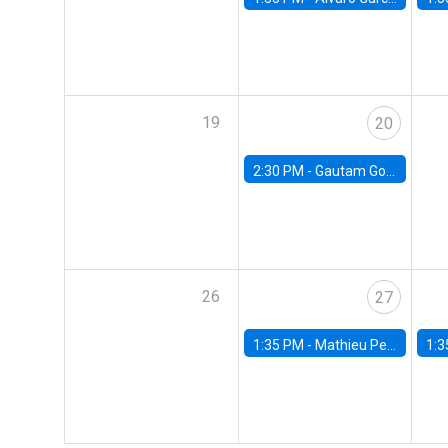
19
20
2:30 PM -
Gautam Gowrisankaran, Columbia University
26
27
1:35 PM -
Mathieu Pedemonte, IDB
1:3