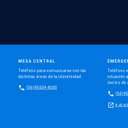
MESA CENTRAL
EMERGE
Teléfono para comunicarse con las
Teléfono e
distintas áreas de la Universidad.
situación 
dentro de
phone
(56)95504 4000
phone
(56)9
launch
Ir al 