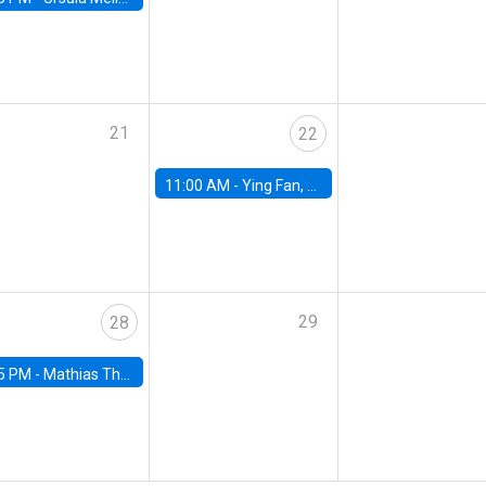
21
22
11:00 AM -
Ying Fan, University of Michigan
29
28
5 PM -
Mathias Thoenig, University of Lausanne