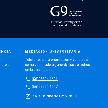
ENCIA
MEDIACIÓN UNIVERSITARIA
de
Teléfonos para orientación y consejo si
énero o
se ha vulnerado alguno de tus derechos
en la universidad.
phone
(56)95504 1691
phone
(56)95504 1247
launch
Ir a la Oficina de Ombuds UC