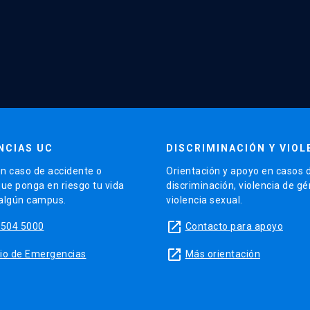
NCIAS UC
DISCRIMINACIÓN Y VIOL
n caso de accidente o
Orientación y apoyo en casos 
que ponga en riesgo tu vida
discriminación, violencia de g
 algún campus.
violencia sexual.
launch
5504 5000
Contacto para apoyo
launch
sitio de Emergencias
Más orientación