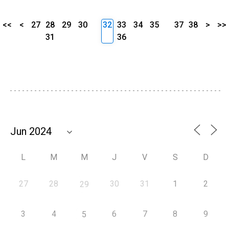
<<
<
27
28
29
30
32
33
34
35
37
38
>
>>
31
36
L
M
M
J
V
S
D
27
28
30
31
1
2
29
3
4
6
7
8
9
5