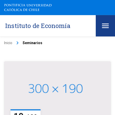
Instituto de Economía
keyboard_arrow_right
Inicio
Seminarios