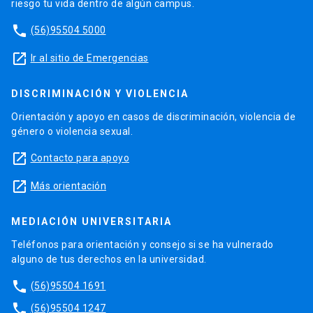
riesgo tu vida dentro de algún campus.
phone
(56)95504 5000
launch
Ir al sitio de Emergencias
DISCRIMINACIÓN Y VIOLENCIA
Orientación y apoyo en casos de discriminación, violencia de
género o violencia sexual.
launch
Contacto para apoyo
launch
Más orientación
MEDIACIÓN UNIVERSITARIA
Teléfonos para orientación y consejo si se ha vulnerado
alguno de tus derechos en la universidad.
phone
(56)95504 1691
phone
(56)95504 1247