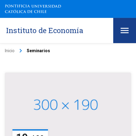
Instituto de Economía
keyboard_arrow_right
Inicio
Seminarios