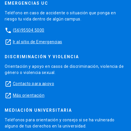
EMERGENCIAS UC
Teléfono en caso de accidente o situación que ponga en
riesgo tu vida dentro de algún campus.
phone
(56)95504 5000
launch
Ir al sitio de Emergencias
DISCRIMINACIÓN Y VIOLENCIA
Orientación y apoyo en casos de discriminación, violencia de
género o violencia sexual.
launch
Contacto para apoyo
launch
Más orientación
MEDIACIÓN UNIVERSITARIA
Teléfonos para orientación y consejo si se ha vulnerado
alguno de tus derechos en la universidad.