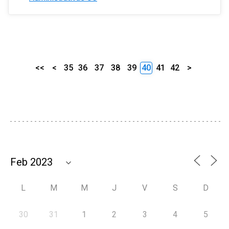
<<
<
35
36
37
38
39
40
41
42
>
L
M
M
J
V
S
D
30
31
1
2
3
4
5