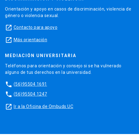
Orientación y apoyo en casos de discriminación, violencia de
género o violencia sexual.
launch
Contacto para apoyo
launch
Más orientación
MEDIACIÓN UNIVERSITARIA
Teléfonos para orientación y consejo si se ha vulnerado
alguno de tus derechos en la universidad.
phone
(56)95504 1691
phone
(56)95504 1247
launch
Ir a la Oficina de Ombuds UC