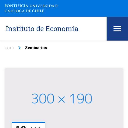
Instituto de Economía
keyboard_arrow_right
Inicio
Seminarios