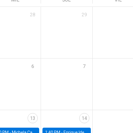
28
29
6
7
13
14
0 PM -
Michela Carlana, Harvard Kennedy School
1:40 PM -
Enrique Ide, IESE