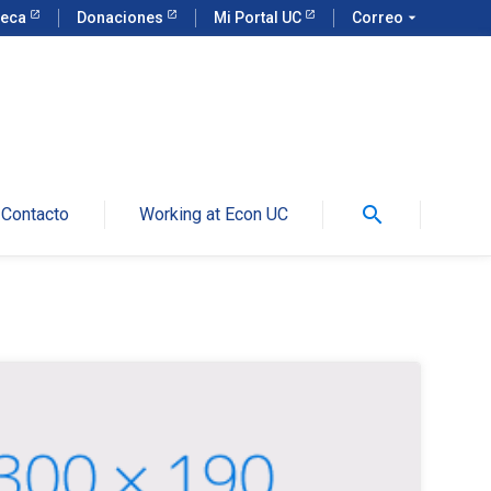
teca
Donaciones
Mi Portal UC
Correo
arrow_drop_down
search
Contacto
Working at Econ UC