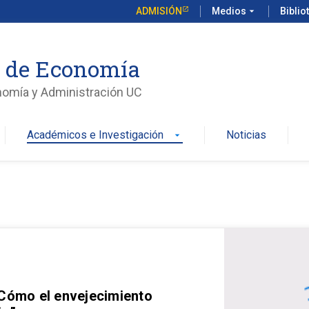
ADMISIÓN
Medios
arrow_drop_down
Biblio
o de Economía
nomía y Administración UC
Académicos e Investigación
Noticias
arrow_drop_down
 Cómo el envejecimiento