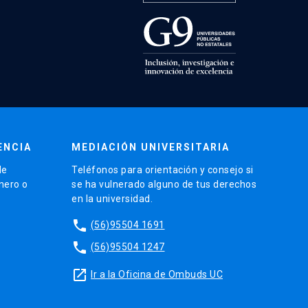
ENCIA
MEDIACIÓN UNIVERSITARIA
de
Teléfonos para orientación y consejo si
énero o
se ha vulnerado alguno de tus derechos
en la universidad.
phone
(56)95504 1691
phone
(56)95504 1247
launch
Ir a la Oficina de Ombuds UC