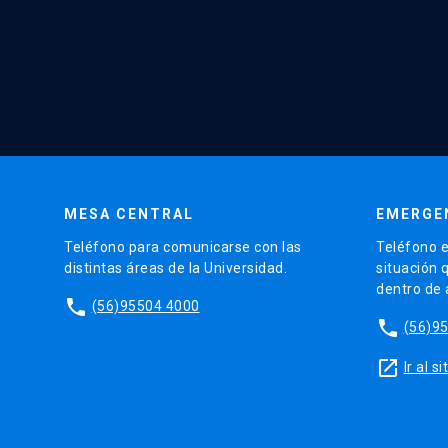
MESA CENTRAL
EMERGE
Teléfono para comunicarse con las
Teléfono e
distintas áreas de la Universidad.
situación 
dentro de
phone
(56)95504 4000
phone
(56)9
launch
Ir al 