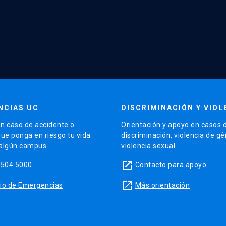
NCIAS UC
DISCRIMINACIÓN Y VIOL
n caso de accidente o
Orientación y apoyo en casos 
que ponga en riesgo tu vida
discriminación, violencia de g
 algún campus.
violencia sexual.
launch
5504 5000
Contacto para apoyo
launch
sitio de Emergencias
Más orientación