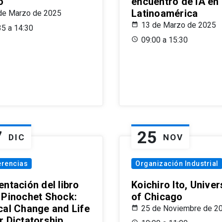
o
encuentro de IA en
Latinoamérica
de Marzo de 2025
13 de Marzo de 2025
35 a 14:30
09:00 a 15:30
7
25
DIC
NOV
erencias
Organización Industrial
ntación del libro
Koichiro Ito, Univer
 Pinochet Shock:
of Chicago
cal Change and Life
25 de Noviembre de 2
r Dictatorship