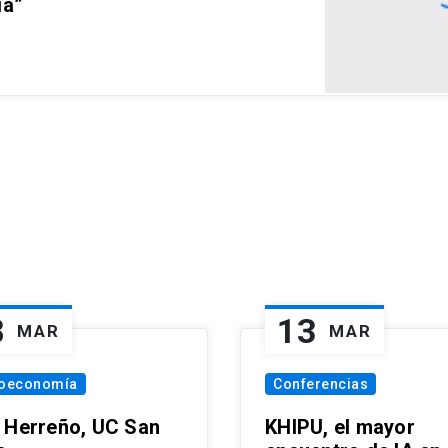
ia”
8
13
MAR
MAR
oeconomía
Conferencias
 Herreño, UC San
KHIPU, el mayor