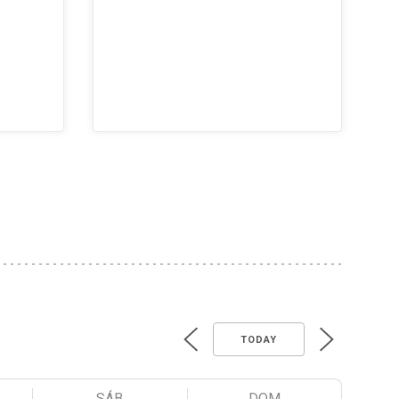
TODAY
SÁB
DOM