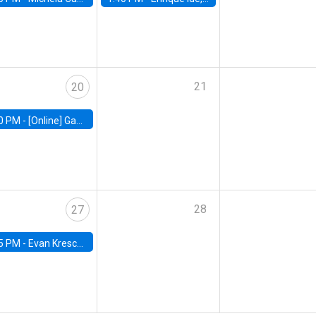
21
20
0 PM -
[Online] Gabriel Englander, World Bank
28
27
5 PM -
Evan Kresch, Oberlin College