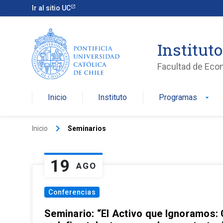
Ir al sitio UC
Institut
Facultad de Eco
Inicio
Instituto
Programas
arrow_drop_down
keyboard_arrow_right
Inicio
Seminarios
19
AGO
Conferencias
Seminario: “El Activo que Ignoramos: