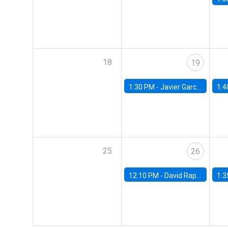
18
19
1:30 PM -
Javier Garcia Cicco, Universidad de San Andres
1:4
25
26
12:10 PM -
David Rappoport, FED Board
1:3