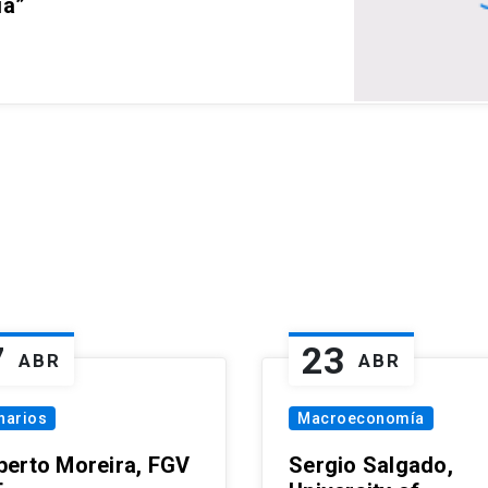
ia”
7
23
ABR
ABR
narios
Macroeconomía
erto Moreira, FGV
Sergio Salgado,