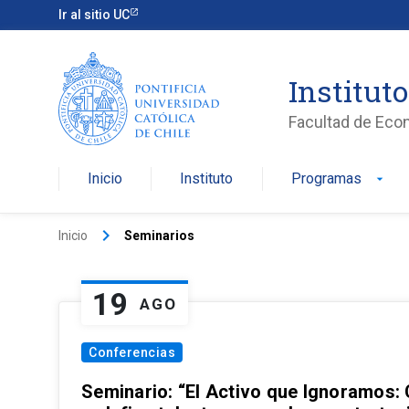
Ir al sitio UC
Institut
Facultad de Eco
Inicio
Instituto
Programas
arrow_drop_down
keyboard_arrow_right
Inicio
Seminarios
19
AGO
Conferencias
Seminario: “El Activo que Ignoramos: