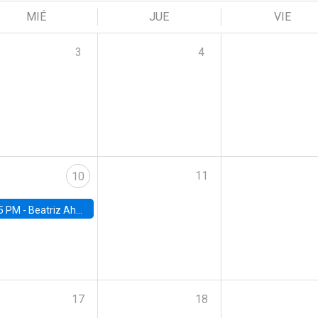
MIÉ
JUE
VIE
3
4
11
10
5 PM -
Beatriz Ahumada, PhD candidate, Universidad de Pittsburgh
17
18