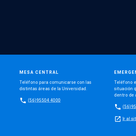
MESA CENTRAL
EMERGE
Teléfono para comunicarse con las
Teléfono e
distintas áreas de la Universidad.
situación 
dentro de
phone
(56)95504 4000
phone
(56)9
launch
Ir al 