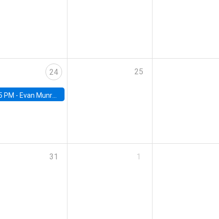
25
24
5 PM -
Evan Munro, Neyman Visiting Assistant Professor in the Department of Statistics at UC Berkeley
31
1