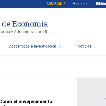
ADMISIÓN
Medios
arrow_drop_down
Biblio
o de Economía
nomía y Administración UC
Académicos e Investigación
Noticias
arrow_drop_down
 Cómo el envejecimiento