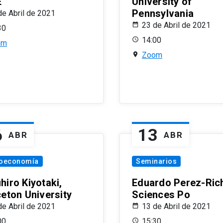
E
University of
Pennsylvania
de Abril de 2021
23 de Abril de 2021
30
14:00
om
Zoom
6
13
ABR
ABR
oeconomía
Seminarios
hiro Kiyotaki,
Eduardo Perez-Rich
ceton University
Sciences Po
de Abril de 2021
13 de Abril de 2021
00
15:30