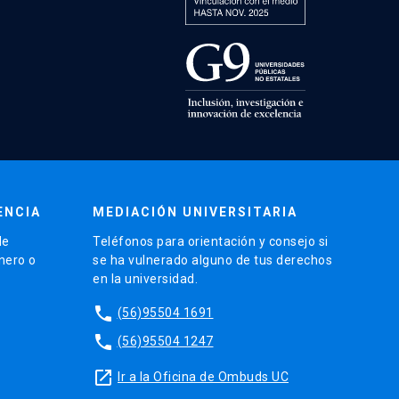
ENCIA
MEDIACIÓN UNIVERSITARIA
de
Teléfonos para orientación y consejo si
énero o
se ha vulnerado alguno de tus derechos
en la universidad.
phone
(56)95504 1691
phone
(56)95504 1247
launch
Ir a la Oficina de Ombuds UC