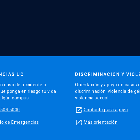
NCIAS UC
DISCRIMINACIÓN Y VIOL
n caso de accidente o
Orientación y apoyo en casos 
que ponga en riesgo tu vida
discriminación, violencia de g
 algún campus.
violencia sexual.
launch
5504 5000
Contacto para apoyo
launch
sitio de Emergencias
Más orientación