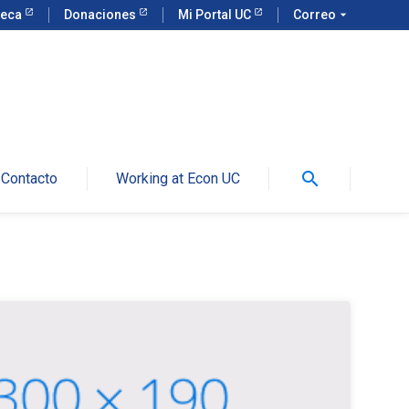
teca
Donaciones
Mi Portal UC
Correo
arrow_drop_down
search
Contacto
Working at Econ UC