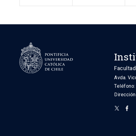
Inst
Facultad
Avda. Vic
Teléfono
Direcció