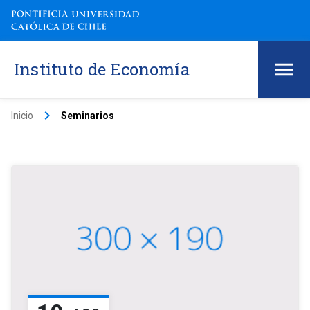
Instituto de Economía
keyboard_arrow_right
Inicio
Seminarios