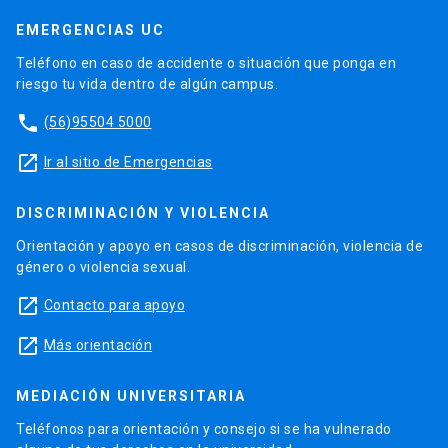
EMERGENCIAS UC
Teléfono en caso de accidente o situación que ponga en
riesgo tu vida dentro de algún campus.
phone
(56)95504 5000
launch
Ir al sitio de Emergencias
DISCRIMINACIÓN Y VIOLENCIA
Orientación y apoyo en casos de discriminación, violencia de
género o violencia sexual.
launch
Contacto para apoyo
launch
Más orientación
MEDIACIÓN UNIVERSITARIA
Teléfonos para orientación y consejo si se ha vulnerado