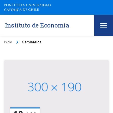
Instituto de Economía
keyboard_arrow_right
Inicio
Seminarios