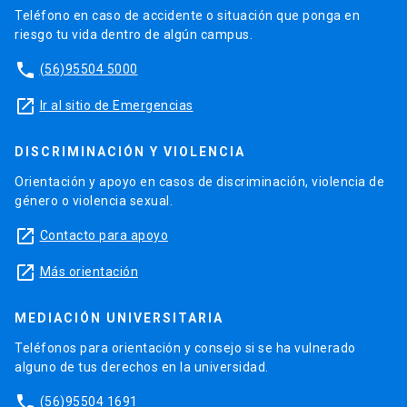
Teléfono en caso de accidente o situación que ponga en
riesgo tu vida dentro de algún campus.
phone
(56)95504 5000
launch
Ir al sitio de Emergencias
DISCRIMINACIÓN Y VIOLENCIA
Orientación y apoyo en casos de discriminación, violencia de
género o violencia sexual.
launch
Contacto para apoyo
launch
Más orientación
MEDIACIÓN UNIVERSITARIA
Teléfonos para orientación y consejo si se ha vulnerado
alguno de tus derechos en la universidad.
phone
(56)95504 1691