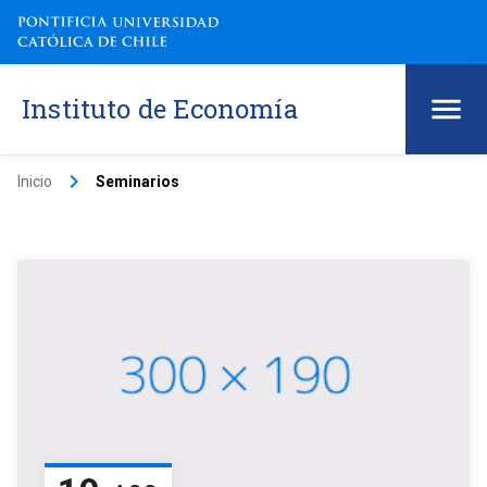
Instituto de Economía
keyboard_arrow_right
Inicio
Seminarios