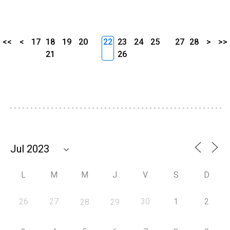
<<
<
17
18
19
20
22
23
24
25
27
28
>
>>
21
26
L
M
M
J
V
S
D
26
27
30
1
2
28
29