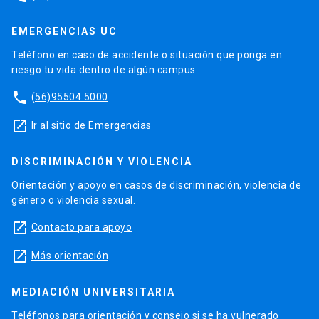
EMERGENCIAS UC
Teléfono en caso de accidente o situación que ponga en
riesgo tu vida dentro de algún campus.
phone
(56)95504 5000
launch
Ir al sitio de Emergencias
DISCRIMINACIÓN Y VIOLENCIA
Orientación y apoyo en casos de discriminación, violencia de
género o violencia sexual.
launch
Contacto para apoyo
launch
Más orientación
MEDIACIÓN UNIVERSITARIA
Teléfonos para orientación y consejo si se ha vulnerado